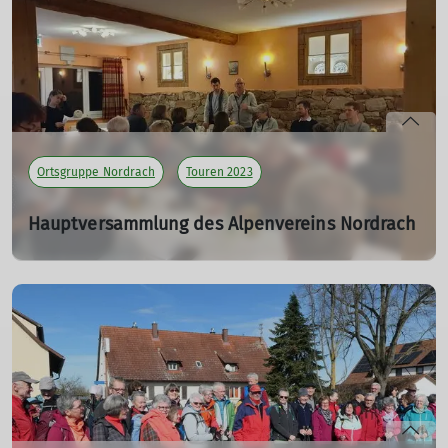
Ortsgruppe Nordrach
Touren 2023
Hauptversammlung des Alpenvereins Nordrach
Das erste Jahr mit dem neuem Vorstand war ein voller
Erfolg
24.03.2023
mehr erfahren