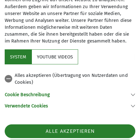
30.10.2022
Außerdem geben wir Informationen zu Ihrer Verwendung
unserer Website an unsere Partner für soziale Medien,
Die jedes Jahr am letzten Sonntag im Oktober
Werbung und Analysen weiter. Unsere Partner führen diese
stattfindende Spezialitätenwanderung wurde in
Informationen möglicherweise mit weiteren Daten
diesem Jahr von den Berg- und Wanderfreunden,
zusammen, die Sie ihnen bereitgestellt haben oder die sie
insbesondere von Albert Schätzle, organisiert.
im Rahmen Ihrer Nutzung der Dienste gesammelt haben.
mehr erfahren
SYSTEM
YOUTUBE VIDEOS
Andere Themen
Alles akzeptieren (Übertragung von Nutzerdaten und
Cookies)
Jugend
News
Cookie Beschreibung
Verwendete Cookies
Kletterzentrum
ALLE AKZEPTIEREN
Sektion