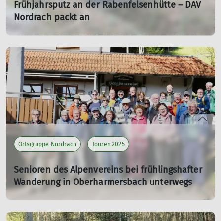
Frühjahrsputz an der Rabenfelsenhütte – DAV
Nordrach packt an
15.03.2025
mehr erfahren
Ortsgruppe Nordrach
Touren 2025
Senioren des Alpenvereins bei frühlingshafter
Wanderung in Oberharmersbach unterwegs
02.04.2025