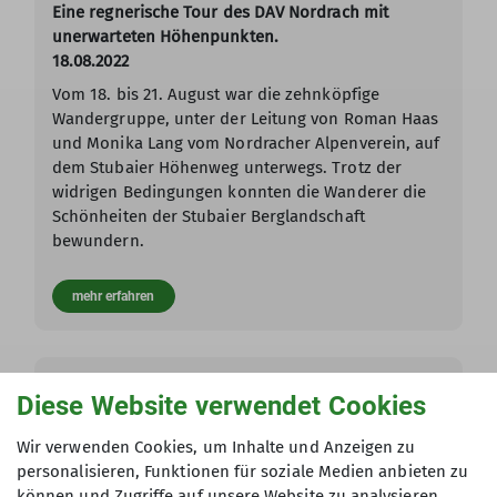
Eine regnerische Tour des DAV Nordrach mit
unerwarteten Höhenpunkten.
18.08.2022
Vom 18. bis 21. August war die zehnköpfige
Wandergruppe, unter der Leitung von Roman Haas
und Monika Lang vom Nordracher Alpenverein, auf
dem Stubaier Höhenweg unterwegs. Trotz der
widrigen Bedingungen konnten die Wanderer die
Schönheiten der Stubaier Berglandschaft
bewundern.
mehr erfahren
Diese Website verwendet Cookies
Touren 2022
Wir verwenden Cookies, um Inhalte und Anzeigen zu
Spezialitätenwanderung
personalisieren, Funktionen für soziale Medien anbieten zu
Genusswanderung in Berghaupten
können und Zugriffe auf unsere Website zu analysieren.