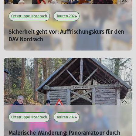
Ortsgruppe Nordrach
Touren 2024
Sicherheit geht vor: Auffrischungskurs für den
DAV Nordrach
Deutscher Alpenverein Nordrach stärkt Erste-Hilfe-
Kompetenzen
19.01.2024
mehr erfahren
Ortsgruppe Nordrach
Touren 2024
Malerische Wanderung: Panoramatour durch