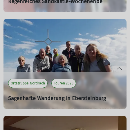
Regenreiches Sandkästle-Wochenende
Am ersten Aprilwochenende ist die DAV Ortsgruppe
Nordrach mit acht Wanderern in Richtung
Schwarzwaldhochstraße gestartet.
01.04.2023
mehr erfahren
Ortsgruppe Nordrach
Touren 2023
Sagenhafte Wanderung in Ebersteinburg
19.03.2023
mehr erfahren