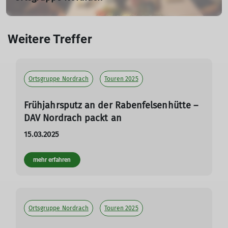
11.03.2023
Weitere Treffer
mehr erfahren
Ortsgruppe Nordrach
Touren 2025
Frühjahrsputz an der Rabenfelsenhütte –
DAV Nordrach packt an
15.03.2025
mehr erfahren
Ortsgruppe Nordrach
Touren 2025