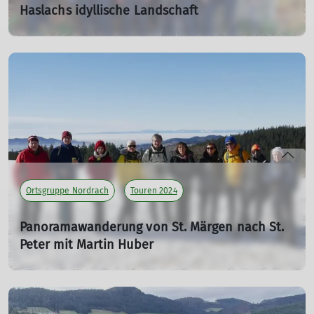
Haslachs idyllische Landschaft
Wanderung des Alpenvereins Nordrach auf dem
Panoramaweg Süd um Haslach
14.01.2024
mehr erfahren
Ortsgruppe Nordrach
Touren 2024
Panoramawanderung von St. Märgen nach St.
Peter mit Martin Huber
Unterwegs im Hochschwarzwald bei traumhaften
Winterwetter
14.01.2024