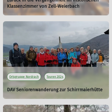
Zurück in die Vergangenheit im historischen
Klassenzimmer von Zell-Weierbach
Ein Schulbesuch wie vor hundert Jahren – Senioren
erleben eine Unterrichtsstunde voller Disziplin, Tradition
und amüsanter Erinnerungen.
08.01.2025
mehr erfahren
Ortsgruppe Nordrach
Touren 2024
DAV Seniorenwanderung zur Schirrmaierhütte
06.03.2024
mehr erfahren