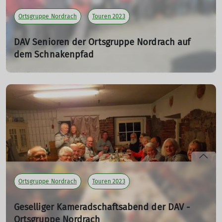
Ortsgruppe Nordrach
Touren 2023
DAV Senioren der Ortsgruppe Nordrach auf
dem Schnakenpfad
Eine wunderschöne Wanderung erlebten die jungen und
junggebliebenen Senioren der Ortsgruppe Nordrach
zusammen mit den Senioren der Schwaibacher Berg-
und Wanderfreunde.
16.03.2023
mehr erfahren
Ortsgruppe Nordrach
Touren 2023
Geselliger Kameradschaftsabend der DAV -
Ortsgruppe Nordrach