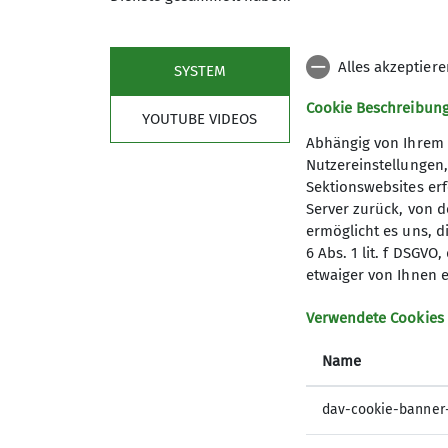
Gruppenversamlung
10.02.2027
Alles akzeptier
SYSTEM
Cookie Beschreibun
YOUTUBE VIDEOS
Abhängig von Ihrem 
Nutzereinstellungen
Sektionswebsites erf
Server zurück, von 
ermöglicht es uns, d
6 Abs. 1 lit. f DSGV
Kletterzentrum
Sekt
etwaiger von Ihnen e
Preise und Infos
Mitglied
Verwendete Cookies
Öffnungszeiten und Anfahrt
Geschäft
Name
Ehrenam
Sandkäs
dav-cookie-banner