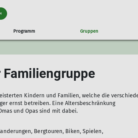
N
Programm
Gruppen
raining
ch
en
nungszeiten und Anfahrt
Familiengruppe
Tourenübersicht
Hütten
Routenbau
Klettertreffs
Ehrenamt 
fenburg
Hinweise
Sandkästle
Ehrenamt im
 Familiengruppe
itsservice ASS
Ski
Rämsenberg
ung auf Hütten
Schneeschuh und Langlauf
Hochtouren
eisterten Kindern und Familien, welche die verschie
Klettern
ger ernst betreiben. Eine Altersbeschränkung
Klettersteige
Wanderung alpin
, Omas und Opas sind mit dabei.
Wanderungen Mittelgebirge
Mountainbike | Gravel | Radsport
derungen, Bergtouren, Biken, Spielen,