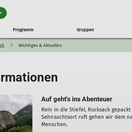
N
Programm
Gruppen
ch
Wichtiges & Aktuelles
raining
ch
en
nungszeiten und Anfahrt
Familiengruppe
Tourenübersicht
Hütten
Routenbau
Klettertreffs
Ehrenamt 
fenburg
Hinweise
Sandkästle
Ehrenamt im
itsservice ASS
Ski
Rämsenberg
ormationen
ung auf Hütten
Schneeschuh und Langlauf
Hochtouren
Klettern
Auf geht's ins Abenteuer
Klettersteige
Wanderung alpin
Rein in die Stiefel, Rucksack gepack
Wanderungen Mittelgebirge
Sehnsuchtsort ruft gehen wir dem nac
Mountainbike | Gravel | Radsport
Menschen.