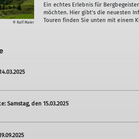
Ein echtes Erlebnis für Bergbegeist
möchten. Hier gibt's die neuesten I
Touren finden Sie unten mit einem Kl
© Ralf Maier
e
14.03.2025
gjahr und wichtige Ankündigungen für alle Mitglieder.
e: Samstag, den 15.03.2025
n 77787 Nordrach
ann gebracht werden, alle sind hierzu eingeladen. F
19.09.2025
sbach