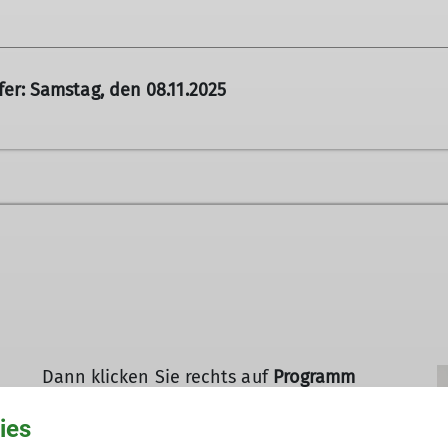
grammplanung für das kommende Jahr
fer: Samstag, den 08.11.2025
rach
rach
sere Tourenleiter und Helfer
ach-Moosbach
Dann klicken Sie rechts auf
Programm
Nordrach
und entdecken unsere
ies
verschiedenen Touren durch die Natur.