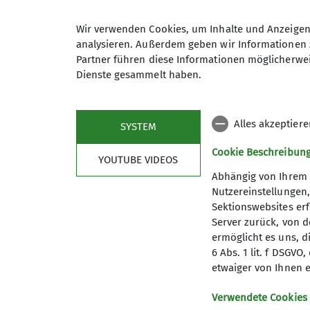
Wir verwenden Cookies, um Inhalte und Anzeigen 
analysieren. Außerdem geben wir Informationen 
Partner führen diese Informationen möglicherwei
Dienste gesammelt haben.
Alles akzeptier
SYSTEM
Cookie Beschreibun
YOUTUBE VIDEOS
Abhängig von Ihrem 
Nutzereinstellungen
Sektionswebsites erf
Server zurück, von 
ermöglicht es uns, d
6 Abs. 1 lit. f DSGV
Kletterzentrum
Sekt
etwaiger von Ihnen e
Preise und Infos
Mitglied
Verwendete Cookies