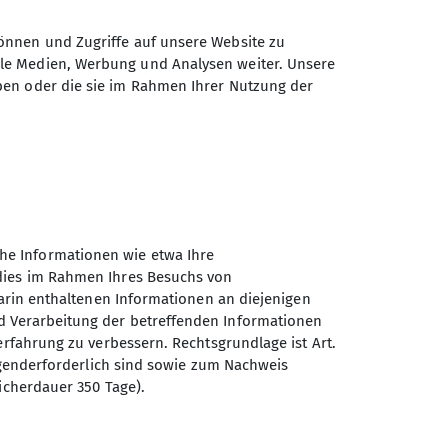
önnen und Zugriffe auf unsere Website zu
ale Medien, Werbung und Analysen weiter. Unsere
ben oder die sie im Rahmen Ihrer Nutzung der
© DAV/Hans Herbig
Programm
he Informationen wie etwa Ihre
 dies im Rahmen Ihres Besuchs von
darin enthaltenen Informationen an diejenigen
d Verarbeitung der betreffenden Informationen
erfahrung zu verbessern. Rechtsgrundlage ist Art.
Sektion Offenburg des
ingenderforderlich sind sowie zum Nachweis
Deutschen Alpenvereins e.V.
icherdauer 350 Tage).
Rammersweierstraße 9
77654 Offenburg