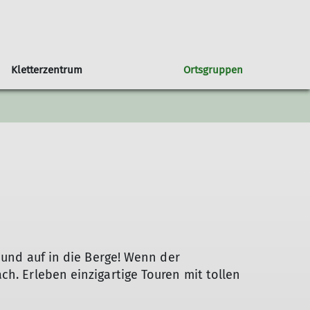
Kletterzentrum
Ortsgruppen
in unserer Sektion
Orstgruppe Bühl
Seniorengruppe
Klettern & Bouldern mit Kids
Programmheft
Sportgruppe
Newsletter
 DAV
Programm Bühl
Jugendprogramm
t und auf in die Berge! Wenn der
h. Erleben einzigartige Touren mit tollen