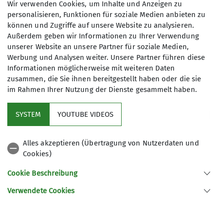
Wir verwenden Cookies, um Inhalte und Anzeigen zu
und Kuchen, bevor sie die Heimreise antraten.
personalisieren, Funktionen für soziale Medien anbieten zu
Damit ging eine spannende, wenn auch
können und Zugriffe auf unsere Website zu analysieren.
regnerische Rundtour auf dem Stubaier
Außerdem geben wir Informationen zu Ihrer Verwendung
Höhenweg zu Ende.
unserer Website an unsere Partner für soziale Medien,
Werbung und Analysen weiter. Unsere Partner führen diese
Informationen möglicherweise mit weiteren Daten
zusammen, die Sie ihnen bereitgestellt haben oder die sie
im Rahmen Ihrer Nutzung der Dienste gesammelt haben.
Kletterzentrum
SYSTEM
YOUTUBE VIDEOS
Sektion
Alles akzeptieren (Übertragung von Nutzerdaten und
Cookies)
Gruppen
Cookie Beschreibung
Verwendete Cookies
Sektion Offenburg des Deutschen Alpenvereins e.V.
Rammersweierstraße 9