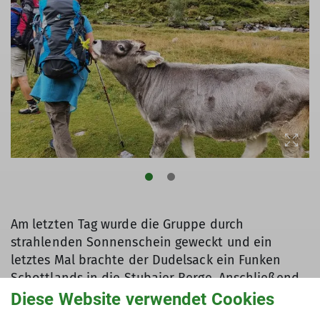
Am letzten Tag wurde die Gruppe durch
strahlenden Sonnenschein geweckt und ein
letztes Mal brachte der Dudelsack ein Funken
Schottlands in die Stubaier Berge. Anschließend
begaben sich die Wanderer auf den Abstieg.
Diese Website verwendet Cookies
Unten angekommen stärkten sie sich bei Kaffee