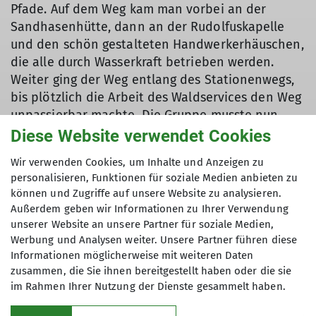
Pfade. Auf dem Weg kam man vorbei an der
Sandhasenhütte, dann an der Rudolfuskapelle
und den schön gestalteten Handwerkerhäuschen,
die alle durch Wasserkraft betrieben werden.
Weiter ging der Weg entlang des Stationenwegs,
bis plötzlich die Arbeit des Waldservices den Weg
unpassierbar machte. Die Gruppe musste nun
einen großen Umweg gehen, um zu ihrem
Diese Website verwendet Cookies
Ausgangspunkt, der Gaststätte Waldsee, zu
Wir verwenden Cookies, um Inhalte und Anzeigen zu
gelangen. Dort fand der gemütliche Abschluss
personalisieren, Funktionen für soziale Medien anbieten zu
statt, und alle waren sehr beeindruckt von dieser
können und Zugriffe auf unsere Website zu analysieren.
Wanderung, die doch einiges an Interessantem zu
Außerdem geben wir Informationen zu Ihrer Verwendung
bieten hatte.
unserer Website an unsere Partner für soziale Medien,
Werbung und Analysen weiter. Unsere Partner führen diese
Informationen möglicherweise mit weiteren Daten
zusammen, die Sie ihnen bereitgestellt haben oder die sie
im Rahmen Ihrer Nutzung der Dienste gesammelt haben.
Kletterzentrum