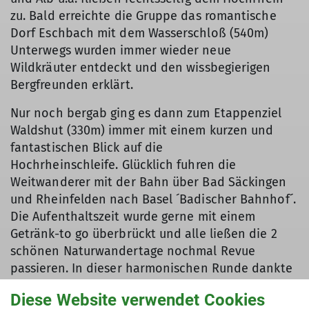
zu. Bald erreichte die Gruppe das romantische
Dorf Eschbach mit dem Wasserschloß (540m)
Unterwegs wurden immer wieder neue
Wildkräuter entdeckt und den wissbegierigen
Bergfreunden erklärt.
Nur noch bergab ging es dann zum Etappenziel
Waldshut (330m) immer mit einem kurzen und
fantastischen Blick auf die
Hochrheinschleife. Glücklich fuhren die
Weitwanderer mit der Bahn über Bad Säckingen
und Rheinfelden nach Basel ´Badischer Bahnhof´.
Die Aufenthaltszeit wurde gerne mit einem
Getränk-to go überbrückt und alle ließen die 2
schönen Naturwandertage nochmal Revue
passieren. In dieser harmonischen Runde dankte
man der Wanderführerin Dagmar Vollmer herzlich
Diese Website verwendet Cookies
für die gute Organisation. Alle Züge brachten die