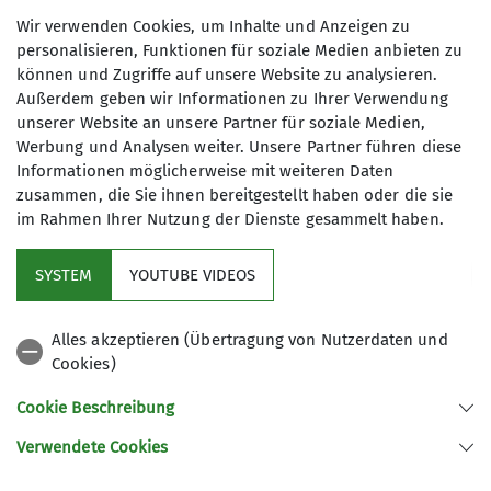
Teilnehmer wieder gut und pünktlich in ihre
Wir verwenden Cookies, um Inhalte und Anzeigen zu
Heimat.
personalisieren, Funktionen für soziale Medien anbieten zu
können und Zugriffe auf unsere Website zu analysieren.
Wanderstrecke gesamt 49,5 km und 1000
Außerdem geben wir Informationen zu Ihrer Verwendung
Höhenmeter
unserer Website an unsere Partner für soziale Medien,
Werbung und Analysen weiter. Unsere Partner führen diese
Informationen möglicherweise mit weiteren Daten
zusammen, die Sie ihnen bereitgestellt haben oder die sie
im Rahmen Ihrer Nutzung der Dienste gesammelt haben.
Kletterzentrum
SYSTEM
YOUTUBE VIDEOS
Sektion
Alles akzeptieren (Übertragung von Nutzerdaten und
Cookies)
Gruppen
Cookie Beschreibung
Verwendete Cookies
Sektion Offenburg des Deutschen Alpenvereins e.V.