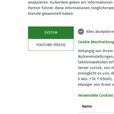
analysieren. Außerdem geben wir Informationen 
Partner führen diese Informationen möglicherwei
Dienste gesammelt haben.
Alles akzeptier
SYSTEM
Cookie Beschreibun
YOUTUBE VIDEOS
Abhängig von Ihrem 
Nutzereinstellungen
Sektionswebsites erf
Server zurück, von 
ermöglicht es uns, d
6 Abs. 1 lit. f DSGV
Kletterzentrum
Sekt
etwaiger von Ihnen e
Preise und Infos
Mitglied
Verwendete Cookies
Öffnungszeiten und Anfahrt
Geschäft
Name
Ehrenam
Sandkäs