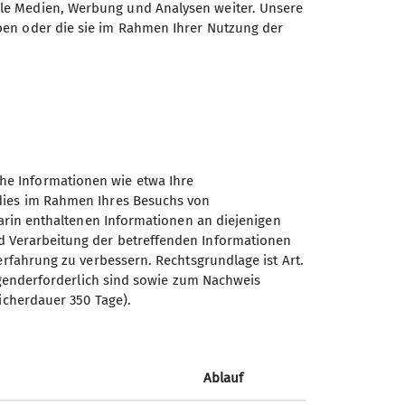
ale Medien, Werbung und Analysen weiter. Unsere
ben oder die sie im Rahmen Ihrer Nutzung der
he Informationen wie etwa Ihre
 dies im Rahmen Ihres Besuchs von
darin enthaltenen Informationen an diejenigen
d Verarbeitung der betreffenden Informationen
erfahrung zu verbessern. Rechtsgrundlage ist Art.
Sektion Offenburg des
ingenderforderlich sind sowie zum Nachweis
Deutschen Alpenvereins e.V.
icherdauer 350 Tage).
Rammersweierstraße 9
77654 Offenburg
Telefon +497819709190
Ablauf