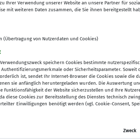
zu Ihrer Verwendung unserer Website an unsere Partner für sozi
se mit weiteren Daten zusammen, die Sie ihnen bereitgestellt ha
en (Übertragung von Nutzerdaten und Cookies)
g
Verwendungszweck speichern Cookies bestimmte nutzerspezifisc
, Authentifizierungsmerkmale oder Sicherheitsparameter. Soweit
orderlich ist, sendet Ihr Internet-Browser die Cookies sowie die 
denen sie anfänglich heruntergeladen wurden. Die Auswertung un
ie Funktionsfähigkeit der Website sicherzustellen und Ihre Nutzer
O, da diese Cookies zur Bereitsstellung des Dienstes technisch zw
ion
Gruppen
rteilter Einwilligungen benötigt werden (vgl. Cookie-Consent, Spe
 werden
Jugend
sstelle
Kinder- und Jugendtraining
Zweck
t
Familiengruppe
tle
Ortsgruppe Nordrach