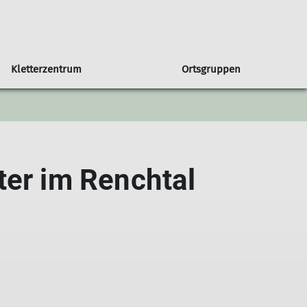
Kletterzentrum
Ortsgruppen
in unserer Sektion
Orstgruppe Bühl
Seniorengruppe
Klettern & Bouldern mit Kids
Programmheft
Sportgruppe
Newsletter
 DAV
Programm Bühl
Jugendprogramm
er im Renchtal