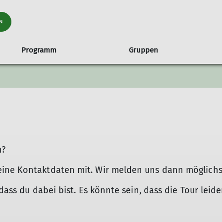
N
Programm
Gruppen
raining
ch
en
nungszeiten und Anfahrt
Familiengruppe
Tourenübersicht
Hütten
Routenbau
Klettertreffs
Ehrenamt 
fenburg
Hinweise
Sandkästle
Ehrenamt im
itsservice ASS
Ski
Rämsenberg
ung auf Hütten
Schneeschuh und Langlauf
Hochtouren
n?
Klettern
Klettersteige
ine Kontaktdaten mit. Wir melden uns dann möglichst 
Wanderung alpin
Wanderungen Mittelgebirge
dass du dabei bist. Es könnte sein, dass die Tour leide
Mountainbike | Gravel | Radsport