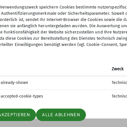
Verwendungszweck speichern Cookies bestimmte nutzerspezifisc
, Authentifizierungsmerkmale oder Sicherheitsparameter. Soweit
orderlich ist, sendet Ihr Internet-Browser die Cookies sowie die 
denen sie anfänglich heruntergeladen wurden. Die Auswertung un
ie Funktionsfähigkeit der Website sicherzustellen und Ihre Nutzer
O, da diese Cookies zur Bereitsstellung des Dienstes technisch zw
ion
Gruppen
rteilter Einwilligungen benötigt werden (vgl. Cookie-Consent, Spe
 werden
Jugend
sstelle
Kinder- und Jugendtraining
Zweck
t
Familiengruppe
tle
Ortsgruppe Nordrach
-already-shown
Technis
Seniorengruppe
Sportgruppe
-accepted-cookie-types
Technis
AKZEPTIEREN
ALLE ABLEHNEN