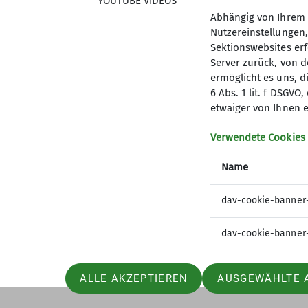
YOUTUBE VIDEOS
Abhängig von Ihrem 
Nutzereinstellungen
Sektionswebsites erf
Server zurück, von 
ermöglicht es uns, d
6 Abs. 1 lit. f DSGV
Kletterzentrum
Sekt
etwaiger von Ihnen e
Preise und Infos
Mitglied
Verwendete Cookies
Öffnungszeiten und Anfahrt
Geschäft
Name
Ehrenam
Sandkäs
dav-cookie-banner
dav-cookie-banner
ALLE AKZEPTIEREN
AUSGEWÄHLTE 