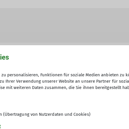
ies
zu personalisieren, Funktionen für soziale Medien anbieten zu k
hme der Datenschutzerklärung *
zu Ihrer Verwendung unserer Website an unsere Partner für sozi
se mit weiteren Daten zusammen, die Sie ihnen bereitgestellt ha
en, dass meine in das Kontaktformular eingegebenen 
t und genutzt werden. Mir ist bekannt, dass ich meine
en (Übertragung von Nutzerdaten und Cookies)
g