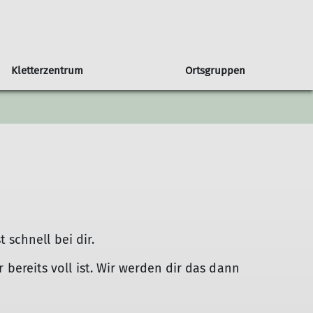
Kletterzentrum
Ortsgruppen
in unserer Sektion
Orstgruppe Bühl
Seniorengruppe
Klettern & Bouldern mit Kids
Programmheft
Sportgruppe
Newsletter
 DAV
Programm Bühl
Jugendprogramm
schnell bei dir.
r bereits voll ist. Wir werden dir das dann