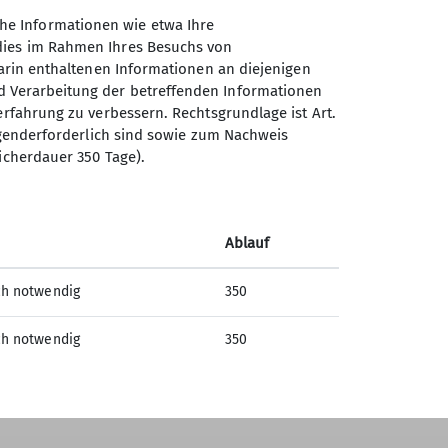
Absenden
he Informationen wie etwa Ihre
 dies im Rahmen Ihres Besuchs von
darin enthaltenen Informationen an diejenigen
d Verarbeitung der betreffenden Informationen
erfahrung zu verbessern. Rechtsgrundlage ist Art.
Sektion Offenburg des
ingenderforderlich sind sowie zum Nachweis
Deutschen Alpenvereins e.V.
icherdauer 350 Tage).
Rammersweierstraße 9
77654 Offenburg
Telefon +497819709190
Ablauf
ch notwendig
350
Kontakt
ch notwendig
350