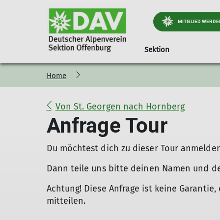
MITGLIED WERDE
Sektion
Home
Jugend
Geschäftsstelle
Preise und Infos
Kursübersicht
Kinder- und Jugendt
Ortsgruppe Nordra
Mitglied werd
Öff
Jugendprogramm
Materialverleih
Hinweise
Trainingsgruppen DAV Of
Wichtiges & Aktuelles
Mitgliedsbeiträge
Von St. Georgen nach Hornberg
Wer ist die JDAV
Kindergeburtstag
Theoriekurse
Stützpunkt Süd-West
Programm
Alpiner Sicherhe
Anfrage Tour
Praxiskurse
Portrait
Gepäckversicher
Kletter und Boulderkurse
Tourenberichte
Du möchtest dich zu dieser Tour anmelde
Dann teile uns bitte deinen Namen und de
Achtung! Diese Anfrage ist keine Garantie, 
mitteilen.