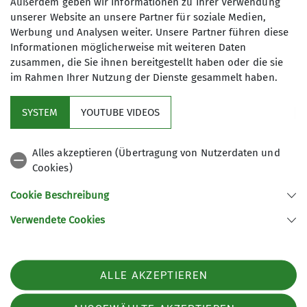
10
Außerdem geben wir Informationen zu Ihrer Verwendung
unserer Website an unsere Partner für soziale Medien,
Werbung und Analysen weiter. Unsere Partner führen diese
Informationen möglicherweise mit weiteren Daten
zusammen, die Sie ihnen bereitgestellt haben oder die sie
im Rahmen Ihrer Nutzung der Dienste gesammelt haben.
Kletterzentrum
SYSTEM
YOUTUBE VIDEOS
Sektion
Alles akzeptieren (Übertragung von Nutzerdaten und
Cookies)
Gruppen
Cookie Beschreibung
Verwendete Cookies
Sektion Offenburg des Deutschen Alpenvereins e.V.
Rammersweierstraße 9
77654 Offenburg
ALLE AKZEPTIEREN
Telefon +497819709190
Kontakt