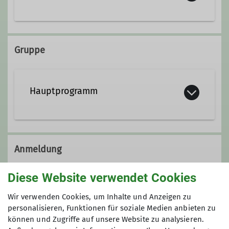
Qualifikationen
Gruppe
Trainer*in C MTB Guide
Hauptprogramm
Trainer*in B Sportklettern Breitensport
Anmeldung
Anmeldung zur Terminabsprache erforderlich
Diese Website verwendet Cookies
Wir verwenden Cookies, um Inhalte und Anzeigen zu
Maximale Teilnehmeranzahl
personalisieren, Funktionen für soziale Medien anbieten zu
können und Zugriffe auf unsere Website zu analysieren.