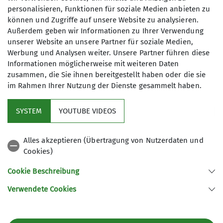
Anmeldung bis
personalisieren, Funktionen für soziale Medien anbieten zu
können und Zugriffe auf unsere Website zu analysieren.
10.03.2024
Außerdem geben wir Informationen zu Ihrer Verwendung
unserer Website an unsere Partner für soziale Medien,
Werbung und Analysen weiter. Unsere Partner führen diese
Informationen möglicherweise mit weiteren Daten
zusammen, die Sie ihnen bereitgestellt haben oder die sie
im Rahmen Ihrer Nutzung der Dienste gesammelt haben.
Kletterzentrum
SYSTEM
YOUTUBE VIDEOS
Sektion
Alles akzeptieren (Übertragung von Nutzerdaten und
Cookies)
Gruppen
Cookie Beschreibung
Verwendete Cookies
Sektion Offenburg des Deutschen Alpenvereins e.V.
Rammersweierstraße 9
77654 Offenburg