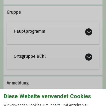
+49 7221 804460
Gruppe
dagmar.rumpf@dav-offenburg.de
Hauptprogramm
Ortsgruppe Bühl
Anmeldung
Anfrage senden
Diese Website verwendet Cookies
Wir verwenden Cookies, um Inhalte und Anzeigen zu