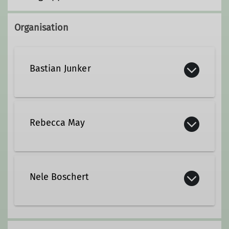
Organisation
Bastian Junker
+49 176 20594032
Rebecca May
Kontakt aufnehmen
Qualifikationen
Nele Boschert
Jugendleiter*in
nele.boschert@gmx.de
Trainer*in B Sportklettern Leistungssport