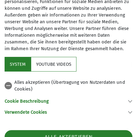
personalisieren, Funktionen für soziale Medien anbieten zu
Anmeldung erwünscht unter inklusion@dav-
können und Zugriffe auf unsere Website zu analysieren.
offenburg.de
Außerdem geben wir Informationen zu Ihrer Verwendung
unserer Website an unsere Partner für soziale Medien,
Werbung und Analysen weiter. Unsere Partner führen diese
Informationen möglicherweise mit weiteren Daten
zusammen, die Sie ihnen bereitgestellt haben oder die sie
im Rahmen Ihrer Nutzung der Dienste gesammelt haben.
Kletterzentrum
SYSTEM
YOUTUBE VIDEOS
Sektion
Alles akzeptieren (Übertragung von Nutzerdaten und
Cookies)
Gruppen
Cookie Beschreibung
Verwendete Cookies
Sektion Offenburg des Deutschen Alpenvereins e.V.
Rammersweierstraße 9
77654 Offenburg
ALLE AKZEPTIEREN