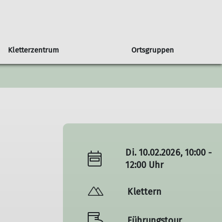
Kletterzentrum
Ortsgruppen
in unserer Sektion
Orstgruppe Bühl
Seniorengruppe
Klettern & Bouldern mit Kids
Programmheft
Sportgruppe
Newsletter
 DAV
Programm Bühl
Jugendprogramm
Di. 10.02.2026, 10:00 -
12:00 Uhr
Klettern
Führungstour