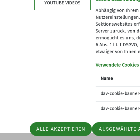
YOUTUBE VIDEOS
Abhängig von Ihrem 
Nutzereinstellungen
Sektionswebsites erf
Server zurück, von 
ermöglicht es uns, d
6 Abs. 1 lit. f DSGV
Kletterzentrum
Sekt
etwaiger von Ihnen e
Preise und Infos
Mitglied
Verwendete Cookies
Öffnungszeiten und Anfahrt
Geschäft
Name
Ehrenam
Sandkäs
dav-cookie-banner
dav-cookie-banner
ALLE AKZEPTIEREN
AUSGEWÄHLTE 