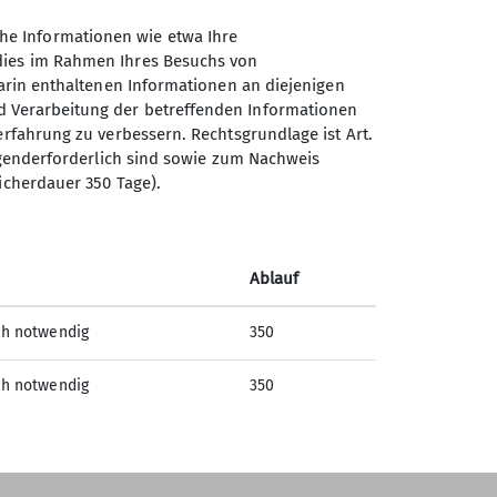
he Informationen wie etwa Ihre
 dies im Rahmen Ihres Besuchs von
darin enthaltenen Informationen an diejenigen
d Verarbeitung der betreffenden Informationen
erfahrung zu verbessern. Rechtsgrundlage ist Art.
Sektion Offenburg des
ingenderforderlich sind sowie zum Nachweis
Deutschen Alpenvereins e.V.
icherdauer 350 Tage).
Rammersweierstraße 9
77654 Offenburg
Ablauf
Telefon +497819709190
ch notwendig
350
Kontakt
ch notwendig
350