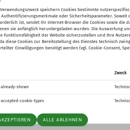
Verwendungszweck speichern Cookies bestimmte nutzerspezifisc
, Authentifizierungsmerkmale oder Sicherheitsparameter. Soweit
orderlich ist, sendet Ihr Internet-Browser die Cookies sowie die 
denen sie anfänglich heruntergeladen wurden. Die Auswertung un
ie Funktionsfähigkeit der Website sicherzustellen und Ihre Nutzer
O, da diese Cookies zur Bereitsstellung des Dienstes technisch zw
ion
Gruppen
rteilter Einwilligungen benötigt werden (vgl. Cookie-Consent, Spe
 werden
Jugend
sstelle
Kinder- und Jugendtraining
Zweck
t
Familiengruppe
tle
Ortsgruppe Nordrach
-already-shown
Technis
Seniorengruppe
Sportgruppe
-accepted-cookie-types
Technis
AKZEPTIEREN
ALLE ABLEHNEN