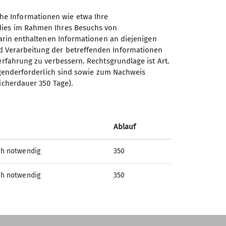
he Informationen wie etwa Ihre
 dies im Rahmen Ihres Besuchs von
darin enthaltenen Informationen an diejenigen
d Verarbeitung der betreffenden Informationen
erfahrung zu verbessern. Rechtsgrundlage ist Art.
Sektion Offenburg des
ingenderforderlich sind sowie zum Nachweis
Deutschen Alpenvereins e.V.
icherdauer 350 Tage).
Rammersweierstraße 9
77654 Offenburg
Ablauf
Telefon +497819709190
ch notwendig
350
Kontakt
ch notwendig
350