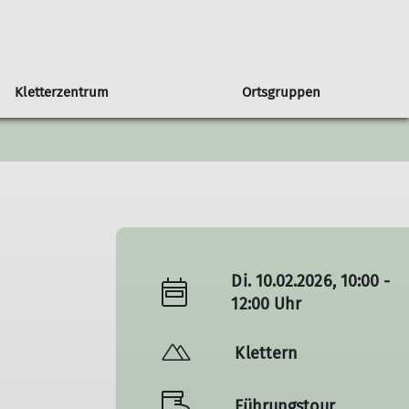
Kletterzentrum
Ortsgruppen
in unserer Sektion
Orstgruppe Bühl
Seniorengruppe
Klettern & Bouldern mit Kids
Programmheft
Sportgruppe
Newsletter
 DAV
Programm Bühl
Jugendprogramm
Di. 10.02.2026, 10:00 -
12:00 Uhr
Klettern
Führungstour