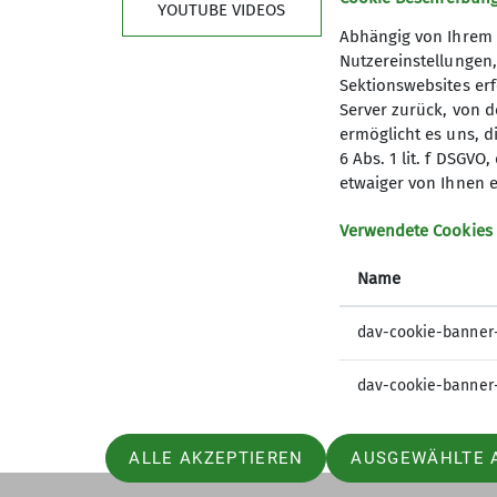
YOUTUBE VIDEOS
Abhängig von Ihrem 
Nutzereinstellungen
Sektionswebsites erf
Server zurück, von 
ermöglicht es uns, d
6 Abs. 1 lit. f DSGV
Kletterzentrum
Sekt
etwaiger von Ihnen e
Preise und Infos
Mitglied
Verwendete Cookies
Öffnungszeiten und Anfahrt
Geschäft
Name
Ehrenam
Sandkäs
dav-cookie-banner
dav-cookie-banner
ALLE AKZEPTIEREN
AUSGEWÄHLTE 