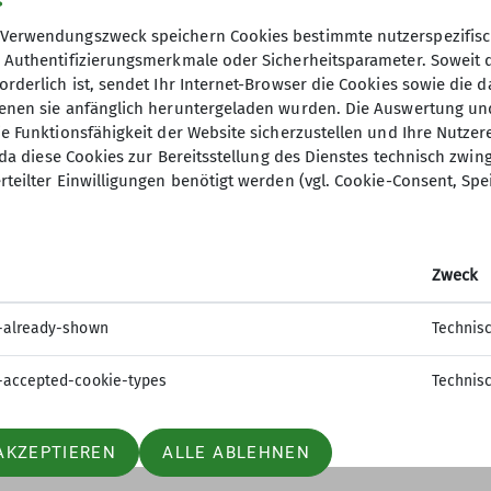
Verwendungszweck speichern Cookies bestimmte nutzerspezifisc
, Authentifizierungsmerkmale oder Sicherheitsparameter. Soweit
orderlich ist, sendet Ihr Internet-Browser die Cookies sowie die 
denen sie anfänglich heruntergeladen wurden. Die Auswertung un
ie Funktionsfähigkeit der Website sicherzustellen und Ihre Nutzer
O, da diese Cookies zur Bereitsstellung des Dienstes technisch zw
ion
Gruppen
rteilter Einwilligungen benötigt werden (vgl. Cookie-Consent, Spe
 werden
Jugend
sstelle
Kinder- und Jugendtraining
Zweck
t
Familiengruppe
tle
Ortsgruppe Nordrach
-already-shown
Technis
Seniorengruppe
Sportgruppe
-accepted-cookie-types
Technis
AKZEPTIEREN
ALLE ABLEHNEN