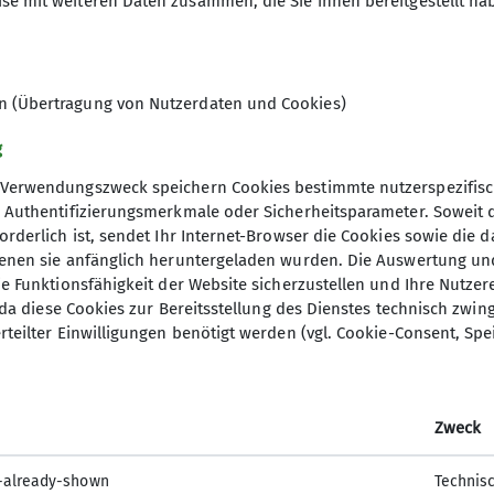
se mit weiteren Daten zusammen, die Sie ihnen bereitgestellt ha
25
en (Übertragung von Nutzerdaten und Cookies)
g
Verwendungszweck speichern Cookies bestimmte nutzerspezifisc
, Authentifizierungsmerkmale oder Sicherheitsparameter. Soweit
orderlich ist, sendet Ihr Internet-Browser die Cookies sowie die 
denen sie anfänglich heruntergeladen wurden. Die Auswertung un
ie Funktionsfähigkeit der Website sicherzustellen und Ihre Nutzer
O, da diese Cookies zur Bereitsstellung des Dienstes technisch zw
ion
Gruppen
rteilter Einwilligungen benötigt werden (vgl. Cookie-Consent, Spe
 werden
Jugend
sstelle
Kinder- und Jugendtraining
Zweck
t
Familiengruppe
tle
Ortsgruppe Nordrach
-already-shown
Technis
Seniorengruppe