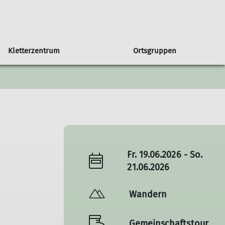
Kletterzentrum
Ortsgruppen
in unserer Sektion
Orstgruppe Bühl
Seniorengruppe
Klettern & Bouldern mit Kids
Programmheft
Sportgruppe
Newsletter
 DAV
Programm Bühl
Jugendprogramm
Fr. 19.06.2026 - So.
21.06.2026
Wandern
Gemeinschaftstour