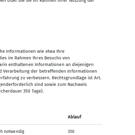
ben oder die sie im Rahmen Ihrer Nutzung der
he Informationen wie etwa Ihre
 dies im Rahmen Ihres Besuchs von
darin enthaltenen Informationen an diejenigen
d Verarbeitung der betreffenden Informationen
erfahrung zu verbessern. Rechtsgrundlage ist Art.
Sektion Offenburg des
ingenderforderlich sind sowie zum Nachweis
Deutschen Alpenvereins e.V.
icherdauer 350 Tage).
Rammersweierstraße 9
77654 Offenburg
Ablauf
Telefon +497819709190
ch notwendig
350
Kontakt