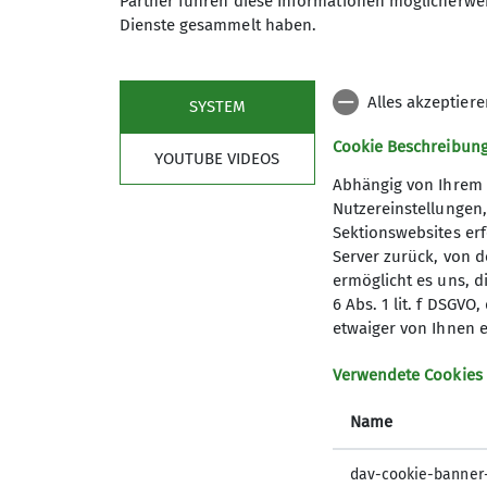
Partner führen diese Informationen möglicherwei
Dienste gesammelt haben.
Maximale Teilnehmeranzahl
Alles akzeptier
SYSTEM
Cookie Beschreibun
YOUTUBE VIDEOS
Abhängig von Ihrem 
Nutzereinstellungen
Sektionswebsites erf
Server zurück, von 
ermöglicht es uns, d
6 Abs. 1 lit. f DSGV
Kletterzentrum
Sekt
etwaiger von Ihnen e
Preise und Infos
Mitglied
Verwendete Cookies
Öffnungszeiten und Anfahrt
Geschäft
Name
Ehrenam
Sandkäs
dav-cookie-banner