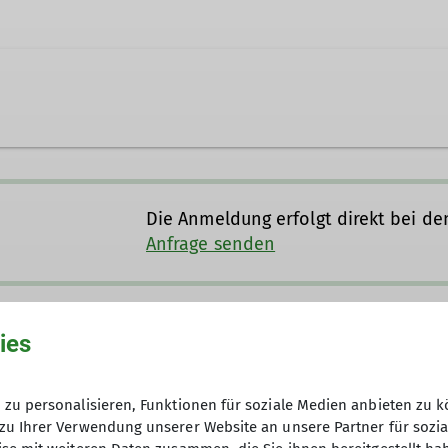
Die Anmeldung erfolgt direkt bei 
Anfrage senden
08.05.2026
ies
Hüttenbebühr + eventuelle eine A
zu personalisieren, Funktionen für soziale Medien anbieten zu k
zu Ihrer Verwendung unserer Website an unsere Partner für sozi