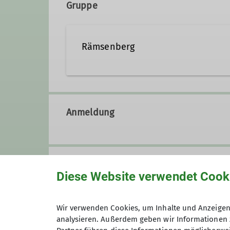
Gruppe
Qualifikationen
Rämsenberg
Wanderleiter*in
Anmeldung
Anmeldung bis
Diese Website verwendet Cook
Preis
Wir verwenden Cookies, um Inhalte und Anzeigen 
analysieren. Außerdem geben wir Informationen 