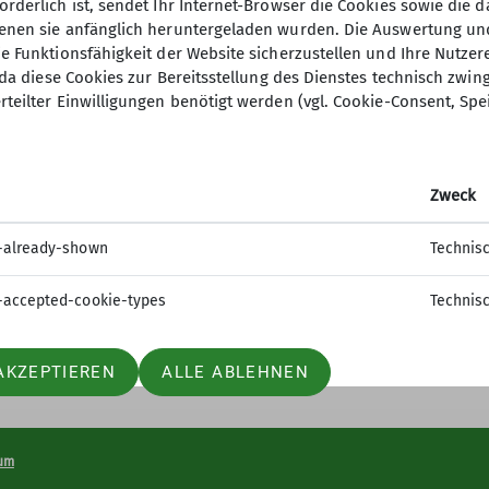
orderlich ist, sendet Ihr Internet-Browser die Cookies sowie die 
denen sie anfänglich heruntergeladen wurden. Die Auswertung un
ie Funktionsfähigkeit der Website sicherzustellen und Ihre Nutzer
O, da diese Cookies zur Bereitsstellung des Dienstes technisch zw
ion
Gruppen
rteilter Einwilligungen benötigt werden (vgl. Cookie-Consent, Spe
 werden
Jugend
sstelle
Kinder- und Jugendtraining
Zweck
t
Familiengruppe
tle
Ortsgruppe Nordrach
-already-shown
Technis
Seniorengruppe
Sportgruppe
-accepted-cookie-types
Technis
AKZEPTIEREN
ALLE ABLEHNEN
um