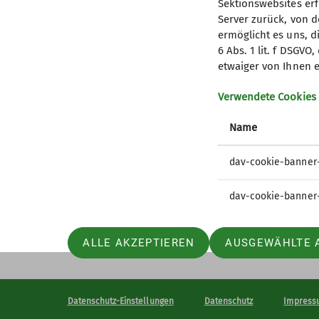
Sektionswebsites erf
Server zurück, von 
ermöglicht es uns, d
6 Abs. 1 lit. f DSGV
Kletterzentrum
Sekt
etwaiger von Ihnen e
Preise und Infos
Mitglied
Verwendete Cookies
Öffnungszeiten und Anfahrt
Geschäft
Name
Ehrenam
Sandkäs
dav-cookie-banner
dav-cookie-banner
ALLE AKZEPTIEREN
AUSGEWÄHLTE 
Datenschutz-Einstellungen
Datenschutz
Impress