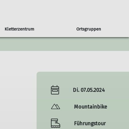
Kletterzentrum
Ortsgruppen
in unserer Sektion
Orstgruppe Bühl
Seniorengruppe
Klettern & Bouldern mit Kids
Programmheft
Sportgruppe
Newsletter
 DAV
Programm Bühl
Jugendprogramm
Di. 07.05.2024
Mountainbike
Führungstour