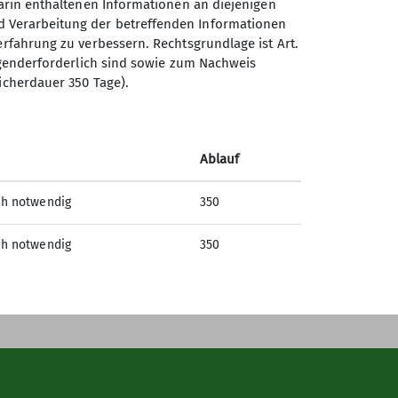
darin enthaltenen Informationen an diejenigen
d Verarbeitung der betreffenden Informationen
erfahrung zu verbessern. Rechtsgrundlage ist Art.
Sektion Offenburg des
ingenderforderlich sind sowie zum Nachweis
Deutschen Alpenvereins e.V.
icherdauer 350 Tage).
Rammersweierstraße 9
77654 Offenburg
Ablauf
Telefon +497819709190
ch notwendig
350
Kontakt
ch notwendig
350