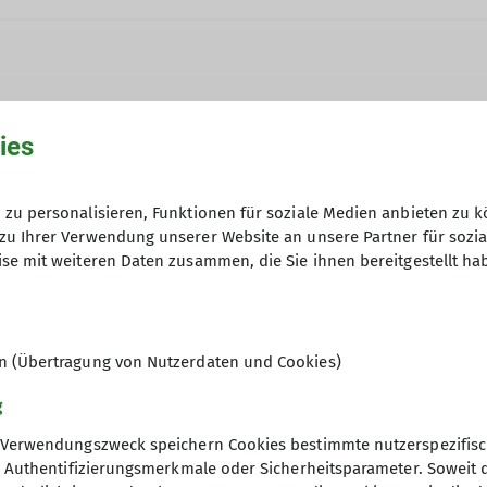
ies
per WhatsApp: 0178/5014183
zu personalisieren, Funktionen für soziale Medien anbieten zu k
Anfrage senden
zu Ihrer Verwendung unserer Website an unsere Partner für sozi
se mit weiteren Daten zusammen, die Sie ihnen bereitgestellt ha
07.05.2024
en (Übertragung von Nutzerdaten und Cookies)
g
Verwendungszweck speichern Cookies bestimmte nutzerspezifisc
, Authentifizierungsmerkmale oder Sicherheitsparameter. Soweit