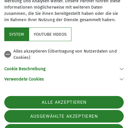
Werbung und Analysen weiter. Unsere Partner führen diese
Informationen möglicherweise mit weiteren Daten
zusammen, die Sie ihnen bereitgestellt haben oder die sie
im Rahmen Ihrer Nutzung der Dienste gesammelt haben.
Kletterzentrum
SYSTEM
YOUTUBE VIDEOS
Sektion
Alles akzeptieren (Übertragung von Nutzerdaten und
Cookies)
Gruppen
Cookie Beschreibung
Verwendete Cookies
Sektion Offenburg des Deutschen Alpenvereins e.V.
Rammersweierstraße 9
77654 Offenburg
ALLE AKZEPTIEREN
Telefon +497819709190
Kontakt
AUSGEWÄHLTE AKZEPTIEREN