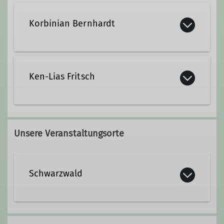
Korbinian Bernhardt
Ken-Lias Fritsch
Qualifikationen
Jugendleiter*in
Qualifikationen
Unsere Veranstaltungsorte
Jugendleiter*in
Schwarzwald