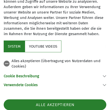
können und Zugriffe auf unsere Website zu analysieren.
4
Außerdem geben wir Informationen zu Ihrer Verwendung
unserer Website an unsere Partner für soziale Medien,
Werbung und Analysen weiter. Unsere Partner führen diese
Informationen möglicherweise mit weiteren Daten
zusammen, die Sie ihnen bereitgestellt haben oder die sie
im Rahmen Ihrer Nutzung der Dienste gesammelt haben.
Kletterzentrum
SYSTEM
YOUTUBE VIDEOS
Sektion
Alles akzeptieren (Übertragung von Nutzerdaten und
Cookies)
Gruppen
Cookie Beschreibung
Verwendete Cookies
Sektion Offenburg des Deutschen Alpenvereins e.V.
Rammersweierstraße 9
77654 Offenburg
ALLE AKZEPTIEREN
Telefon +497819709190