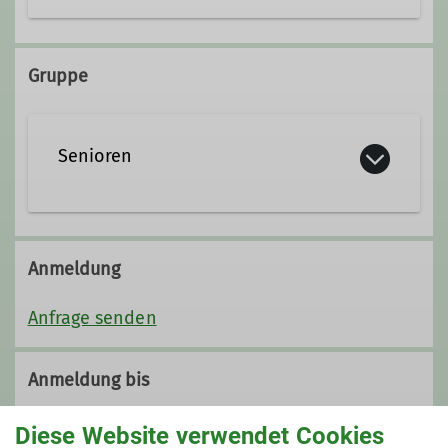
hermann.seckinger@t-online.de
Gruppe
Senioren
Anmeldung
Anfrage senden
Anmeldung bis
09.02.2026
Diese Website verwendet Cookies