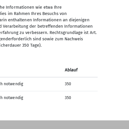
he Informationen wie etwa Ihre
 dies im Rahmen Ihres Besuchs von
darin enthaltenen Informationen an diejenigen
d Verarbeitung der betreffenden Informationen
erfahrung zu verbessern. Rechtsgrundlage ist Art.
Sektion Offenburg des
ingenderforderlich sind sowie zum Nachweis
Deutschen Alpenvereins e.V.
icherdauer 350 Tage).
Rammersweierstraße 9
77654 Offenburg
Ablauf
Telefon +497819709190
ch notwendig
350
Kontakt
ch notwendig
350