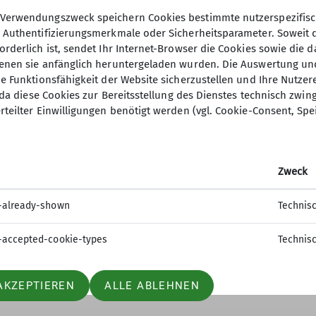
Verwendungszweck speichern Cookies bestimmte nutzerspezifisc
, Authentifizierungsmerkmale oder Sicherheitsparameter. Soweit
orderlich ist, sendet Ihr Internet-Browser die Cookies sowie die 
denen sie anfänglich heruntergeladen wurden. Die Auswertung un
ie Funktionsfähigkeit der Website sicherzustellen und Ihre Nutzer
O, da diese Cookies zur Bereitsstellung des Dienstes technisch zw
ion
Gruppen
rteilter Einwilligungen benötigt werden (vgl. Cookie-Consent, Spe
 werden
Jugend
sstelle
Kinder- und Jugendtraining
Zweck
t
Familiengruppe
tle
Ortsgruppe Nordrach
-already-shown
Technis
Seniorengruppe
Sportgruppe
-accepted-cookie-types
Technis
AKZEPTIEREN
ALLE ABLEHNEN