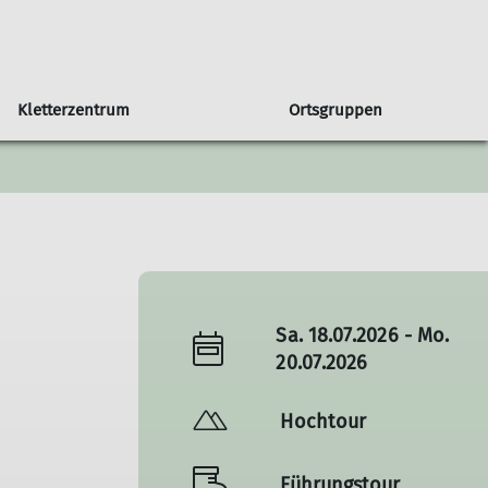
Kletterzentrum
Ortsgruppen
in unserer Sektion
Orstgruppe Bühl
Seniorengruppe
Klettern & Bouldern mit Kids
Programmheft
Sportgruppe
Newsletter
 DAV
Programm Bühl
Jugendprogramm
Sa. 18.07.2026 - Mo.
20.07.2026
Hochtour
Führungstour