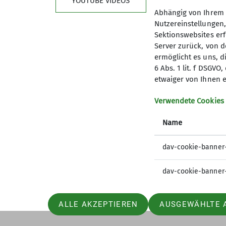
YOUTUBE VIDEOS
Abhängig von Ihrem 
Nutzereinstellungen
Sektionswebsites erf
Server zurück, von 
ermöglicht es uns, d
6 Abs. 1 lit. f DSGV
Kletterzentrum
Sekt
etwaiger von Ihnen e
Preise und Infos
Mitglied
Verwendete Cookies
Öffnungszeiten und Anfahrt
Geschäft
Name
Ehrenam
Sandkäs
dav-cookie-banner
dav-cookie-banner
ALLE AKZEPTIEREN
AUSGEWÄHLTE 