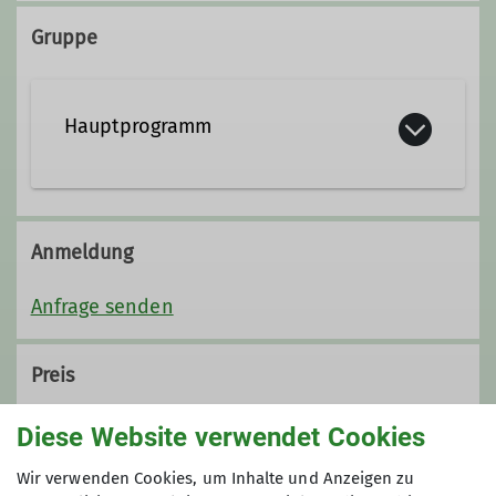
Gruppe
Hauptprogramm
Anmeldung
Anfrage senden
Preis
40,- €
Diese Website verwendet Cookies
Wir verwenden Cookies, um Inhalte und Anzeigen zu