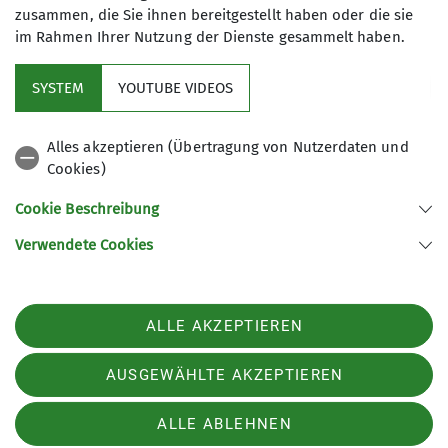
zusammen, die Sie ihnen bereitgestellt haben oder die sie
im Rahmen Ihrer Nutzung der Dienste gesammelt haben.
Kletterzentrum
SYSTEM
YOUTUBE VIDEOS
Sektion
Alles akzeptieren (Übertragung von Nutzerdaten und
Cookies)
Gruppen
Cookie Beschreibung
Verwendete Cookies
Sektion Offenburg des Deutschen Alpenvereins e.V.
Rammersweierstraße 9
77654 Offenburg
ALLE AKZEPTIEREN
Telefon +497819709190
Kontakt
AUSGEWÄHLTE AKZEPTIEREN
ALLE ABLEHNEN
Impressum
Datenschutz
Datenschutz-Einstellungen