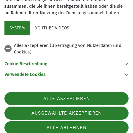
zusammen, die Sie ihnen bereitgestellt haben oder die sie
im Rahmen Ihrer Nutzung der Dienste gesammelt haben.
Kletterzentrum
SYSTEM
YOUTUBE VIDEOS
Sektion
Alles akzeptieren (Übertragung von Nutzerdaten und
Cookies)
Gruppen
Cookie Beschreibung
Verwendete Cookies
Sektion Offenburg des Deutschen Alpenvereins e.V.
Rammersweierstraße 9
77654 Offenburg
ALLE AKZEPTIEREN
Telefon +497819709190
Kontakt
AUSGEWÄHLTE AKZEPTIEREN
ALLE ABLEHNEN
Impressum
Datenschutz
Datenschutz-Einstellungen