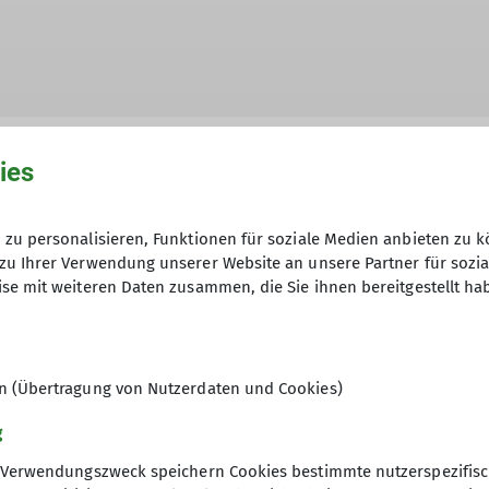
ies
zu personalisieren, Funktionen für soziale Medien anbieten zu k
hme der Datenschutzerklärung *
zu Ihrer Verwendung unserer Website an unsere Partner für sozi
se mit weiteren Daten zusammen, die Sie ihnen bereitgestellt ha
en, dass meine in das Kontaktformular eingegebenen 
t und genutzt werden. Mir ist bekannt, dass ich meine
en (Übertragung von Nutzerdaten und Cookies)
g
Verwendungszweck speichern Cookies bestimmte nutzerspezifisc