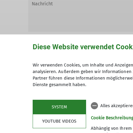
Diese Website verwendet Cook
Wir verwenden Cookies, um Inhalte und Anzeigen 
Hiermit bestätige ich die Kenntnisna
analysieren. Außerdem geben wir Informationen 
Partner führen diese Informationen möglicherwei
Hiermit erkläre ich mich einverstand
Dienste gesammelt haben.
Zweck der Kontaktaufnahme verarbeite
*
Alles akzeptier
SYSTEM
Mit (*) markierte Felder sind Pflichtfelder
Cookie Beschreibun
YOUTUBE VIDEOS
Abhängig von Ihrem 