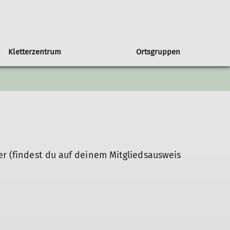
Kletterzentrum
Ortsgruppen
in unserer Sektion
Orstgruppe Bühl
Seniorengruppe
Klettern & Bouldern mit Kids
Programmheft
Sportgruppe
Newsletter
 DAV
Programm Bühl
Jugendprogramm
r (findest du auf deinem Mitgliedsausweis