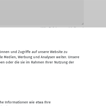
1024
Zeichen verbleibend
önnen und Zugriffe auf unsere Website zu
ale Medien, Werbung und Analysen weiter. Unsere
ben oder die sie im Rahmen Ihrer Nutzung der
Daten elektronisch gesichert und zum
 Einwilligung jederzeit wiederrufen kann.
Absenden
he Informationen wie etwa Ihre