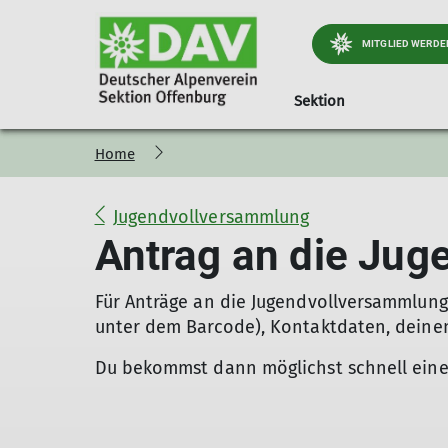
MITGLIED WERDE
Sektion
Home
Jugend
Geschäftsstelle
Preise und Infos
Kursübersicht
Kinder- und Jugendt
Ortsgruppe Nordra
Mitglied werd
Öff
Jugendprogramm
Materialverleih
Hinweise
Trainingsgruppen DAV Of
Wichtiges & Aktuelles
Mitgliedsbeiträge
Jugendvollversammlung
Wer ist die JDAV
Kindergeburtstag
Theoriekurse
Stützpunkt Süd-West
Programm
Alpiner Sicherhe
Antrag an die Ju
Praxiskurse
Portrait
Gepäckversicher
Kletter und Boulderkurse
Tourenberichte
Für Anträge an die Jugendvollversammlung
unter dem Barcode), Kontaktdaten, deinen
Du bekommst dann möglichst schnell eine