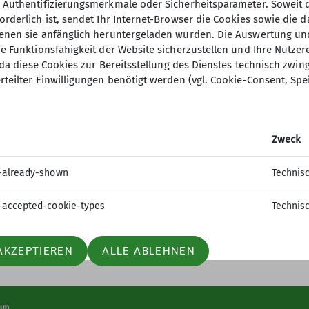
, Authentifizierungsmerkmale oder Sicherheitsparameter. Soweit
orderlich ist, sendet Ihr Internet-Browser die Cookies sowie die 
denen sie anfänglich heruntergeladen wurden. Die Auswertung un
ie Funktionsfähigkeit der Website sicherzustellen und Ihre Nutzer
O, da diese Cookies zur Bereitsstellung des Dienstes technisch zw
ion
Gruppen
rteilter Einwilligungen benötigt werden (vgl. Cookie-Consent, Spe
 werden
Jugend
sstelle
Kinder- und Jugendtraining
Zweck
t
Familiengruppe
tle
Ortsgruppe Nordrach
-already-shown
Technis
Seniorengruppe
Sportgruppe
-accepted-cookie-types
Technis
AKZEPTIEREN
ALLE ABLEHNEN
um