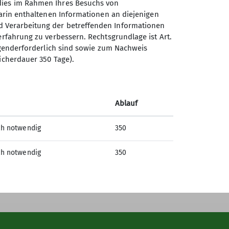
 dies im Rahmen Ihres Besuchs von
darin enthaltenen Informationen an diejenigen
d Verarbeitung der betreffenden Informationen
erfahrung zu verbessern. Rechtsgrundlage ist Art.
Sektion Offenburg des
ingenderforderlich sind sowie zum Nachweis
Deutschen Alpenvereins e.V.
icherdauer 350 Tage).
Rammersweierstraße 9
77654 Offenburg
Telefon +497819709190
Ablauf
ch notwendig
350
Kontakt
ch notwendig
350