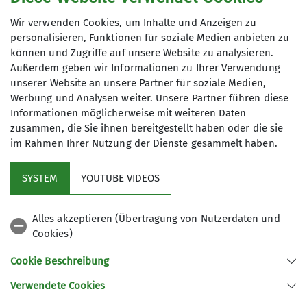
genutzt werden. Mir ist bekannt, dass ich
Wir verwenden Cookies, um Inhalte und Anzeigen zu
meine Einwilligung jederzeit wiederrufen
personalisieren, Funktionen für soziale Medien anbieten zu
kann. *
können und Zugriffe auf unsere Website zu analysieren.
Außerdem geben wir Informationen zu Ihrer Verwendung
unserer Website an unsere Partner für soziale Medien,
Mit (*) markierte Felder
Werbung und Analysen weiter. Unsere Partner führen diese
Absenden
sind Pflichtfelder
Informationen möglicherweise mit weiteren Daten
zusammen, die Sie ihnen bereitgestellt haben oder die sie
im Rahmen Ihrer Nutzung der Dienste gesammelt haben.
Kletterzentrum
SYSTEM
YOUTUBE VIDEOS
Sektion
Alles akzeptieren (Übertragung von Nutzerdaten und
Cookies)
Gruppen
Cookie Beschreibung
Verwendete Cookies
Sektion Offenburg des Deutschen Alpenvereins e.V.