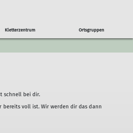
Kletterzentrum
Ortsgruppen
in unserer Sektion
Orstgruppe Bühl
Seniorengruppe
Klettern & Bouldern mit Kids
Programmheft
Sportgruppe
Newsletter
 DAV
Programm Bühl
Jugendprogramm
schnell bei dir.
r bereits voll ist. Wir werden dir das dann