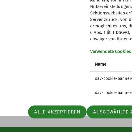
Abhängig von Ihrem 
Nutzereinstellungen
Sektionswebsites erf
Server zurück, von 
ermöglicht es uns, d
6 Abs. 1 lit. f DSGV
Kletterzentrum
Sekt
etwaiger von Ihnen e
Preise und Infos
Mitglied
Verwendete Cookies
Öffnungszeiten und Anfahrt
Geschäft
Name
Ehrenam
Sandkäs
dav-cookie-banner
dav-cookie-banner
ALLE AKZEPTIEREN
AUSGEWÄHLTE 