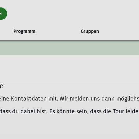
N
Programm
Gruppen
raining
ch
en
nungszeiten und Anfahrt
Familiengruppe
Tourenübersicht
Hütten
Routenbau
Klettertreffs
Ehrenamt 
fenburg
Hinweise
Sandkästle
Ehrenamt im
itsservice ASS
Ski
Rämsenberg
ung auf Hütten
Schneeschuh und Langlauf
n?
Hochtouren
Klettern
ine Kontaktdaten mit. Wir melden uns dann möglichst 
Klettersteige
dass du dabei bist. Es könnte sein, dass die Tour leide
Wanderung alpin
Wanderungen Mittelgebirge
Mountainbike | Gravel | Radsport