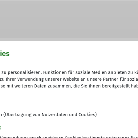
ies
zu personalisieren, Funktionen für soziale Medien anbieten zu k
hme der Datenschutzerklärung *
zu Ihrer Verwendung unserer Website an unsere Partner für sozi
se mit weiteren Daten zusammen, die Sie ihnen bereitgestellt ha
en, dass meine in das Kontaktformular eingegebenen 
t und genutzt werden. Mir ist bekannt, dass ich meine
en (Übertragung von Nutzerdaten und Cookies)
g