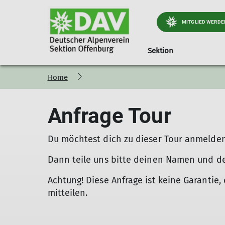
MITGLIED WERDE
Sektion
Home
Jugend
Geschäftsstelle
Preise und Infos
Kursübersicht
Kinder- und Jugendt
Ortsgruppe Nordra
Mitglied werd
Öff
Jugendprogramm
Materialverleih
Hinweise
Trainingsgruppen DAV Of
Wichtiges & Aktuelles
Mitgliedsbeiträge
Anfrage Tour
Wer ist die JDAV
Kindergeburtstag
Theoriekurse
Stützpunkt Süd-West
Programm
Alpiner Sicherhe
Praxiskurse
Portrait
Gepäckversicher
Du möchtest dich zu dieser Tour anmelde
Kletter und Boulderkurse
Tourenberichte
Dann teile uns bitte deinen Namen und de
Achtung! Diese Anfrage ist keine Garantie, 
mitteilen.