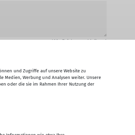
1024
Zeichen verbleibend
önnen und Zugriffe auf unsere Website zu
ale Medien, Werbung und Analysen weiter. Unsere
ben oder die sie im Rahmen Ihrer Nutzung der
Daten elektronisch gesichert und zum
 Einwilligung jederzeit wiederrufen kann.
Absenden