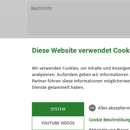
Diese Website verwendet Cook
Wir verwenden Cookies, um Inhalte und Anzeigen 
Hiermit bestätige ich die Kenntnisna
analysieren. Außerdem geben wir Informationen 
Partner führen diese Informationen möglicherwei
Hiermit erkläre ich mich einverstand
Dienste gesammelt haben.
Zweck der Kontaktaufnahme verarbeite
*
Alles akzeptier
SYSTEM
Mit (*) markierte Felder sind Pflichtfelder
Cookie Beschreibun
YOUTUBE VIDEOS