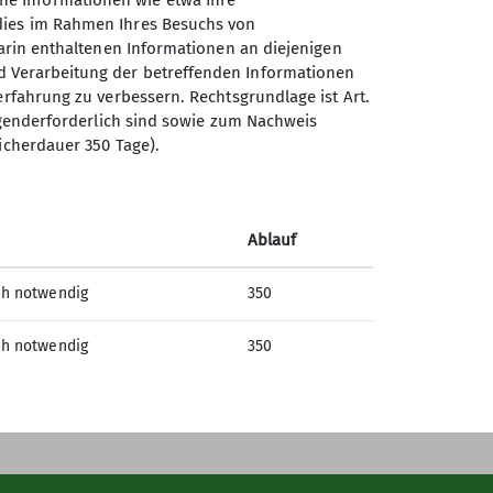
he Informationen wie etwa Ihre
 dies im Rahmen Ihres Besuchs von
darin enthaltenen Informationen an diejenigen
d Verarbeitung der betreffenden Informationen
erfahrung zu verbessern. Rechtsgrundlage ist Art.
Sektion Offenburg des
ingenderforderlich sind sowie zum Nachweis
Deutschen Alpenvereins e.V.
icherdauer 350 Tage).
Rammersweierstraße 9
77654 Offenburg
Telefon +497819709190
Ablauf
ch notwendig
350
Kontakt
ch notwendig
350