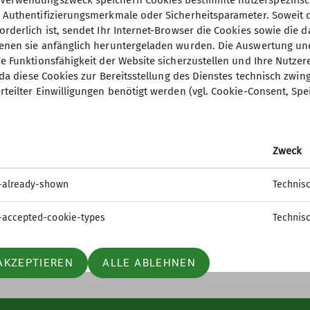
Verwendungszweck speichern Cookies bestimmte nutzerspezifisc
, Authentifizierungsmerkmale oder Sicherheitsparameter. Soweit
orderlich ist, sendet Ihr Internet-Browser die Cookies sowie die 
denen sie anfänglich heruntergeladen wurden. Die Auswertung un
ie Funktionsfähigkeit der Website sicherzustellen und Ihre Nutzer
O, da diese Cookies zur Bereitsstellung des Dienstes technisch zw
ion
Gruppen
rteilter Einwilligungen benötigt werden (vgl. Cookie-Consent, Spe
 werden
Jugend
sstelle
Kinder- und Jugendtraining
Zweck
t
Familiengruppe
tle
Ortsgruppe Nordrach
-already-shown
Technis
Seniorengruppe
Sportgruppe
-accepted-cookie-types
Technis
AKZEPTIEREN
ALLE ABLEHNEN