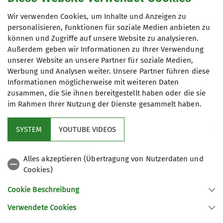
genutzt werden. Mir ist bekannt, dass ich
Wir verwenden Cookies, um Inhalte und Anzeigen zu
meine Einwilligung jederzeit wiederrufen
personalisieren, Funktionen für soziale Medien anbieten zu
kann. *
können und Zugriffe auf unsere Website zu analysieren.
Außerdem geben wir Informationen zu Ihrer Verwendung
unserer Website an unsere Partner für soziale Medien,
Mit (*) markierte Felder
Werbung und Analysen weiter. Unsere Partner führen diese
Absenden
sind Pflichtfelder
Informationen möglicherweise mit weiteren Daten
zusammen, die Sie ihnen bereitgestellt haben oder die sie
im Rahmen Ihrer Nutzung der Dienste gesammelt haben.
Kletterzentrum
SYSTEM
YOUTUBE VIDEOS
Sektion
Alles akzeptieren (Übertragung von Nutzerdaten und
Cookies)
Gruppen
Cookie Beschreibung
Verwendete Cookies
Sektion Offenburg des Deutschen Alpenvereins e.V.