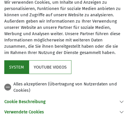
Wir verwenden Cookies, um Inhalte und Anzeigen zu
meine Einwilligung jederzeit wiederrufen
personalisieren, Funktionen für soziale Medien anbieten zu
kann. *
können und Zugriffe auf unsere Website zu analysieren.
Außerdem geben wir Informationen zu Ihrer Verwendung
unserer Website an unsere Partner für soziale Medien,
Mit (*) markierte Felder
Werbung und Analysen weiter. Unsere Partner führen diese
Absenden
sind Pflichtfelder
Informationen möglicherweise mit weiteren Daten
zusammen, die Sie ihnen bereitgestellt haben oder die sie
im Rahmen Ihrer Nutzung der Dienste gesammelt haben.
Kletterzentrum
SYSTEM
YOUTUBE VIDEOS
Sektion
Alles akzeptieren (Übertragung von Nutzerdaten und
Cookies)
Gruppen
Cookie Beschreibung
Verwendete Cookies
Sektion Offenburg des Deutschen Alpenvereins e.V.
Rammersweierstraße 9