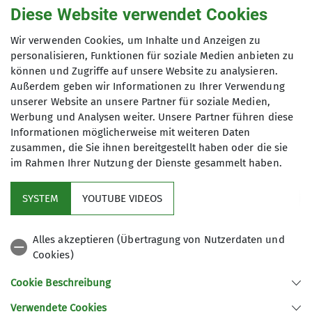
Diese Website verwendet Cookies
der Kontaktaufnahme verarbeitet und
genutzt werden. Mir ist bekannt, dass ich
Wir verwenden Cookies, um Inhalte und Anzeigen zu
meine Einwilligung jederzeit wiederrufen
personalisieren, Funktionen für soziale Medien anbieten zu
kann. *
können und Zugriffe auf unsere Website zu analysieren.
Außerdem geben wir Informationen zu Ihrer Verwendung
unserer Website an unsere Partner für soziale Medien,
Mit (*) markierte Felder
Werbung und Analysen weiter. Unsere Partner führen diese
Absenden
sind Pflichtfelder
Informationen möglicherweise mit weiteren Daten
zusammen, die Sie ihnen bereitgestellt haben oder die sie
im Rahmen Ihrer Nutzung der Dienste gesammelt haben.
Kletterzentrum
SYSTEM
YOUTUBE VIDEOS
Sektion
Alles akzeptieren (Übertragung von Nutzerdaten und
Cookies)
Gruppen
Cookie Beschreibung
Verwendete Cookies