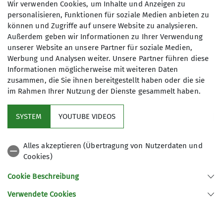
Wir verwenden Cookies, um Inhalte und Anzeigen zu
meine Einwilligung jederzeit wiederrufen
personalisieren, Funktionen für soziale Medien anbieten zu
kann. *
können und Zugriffe auf unsere Website zu analysieren.
Außerdem geben wir Informationen zu Ihrer Verwendung
unserer Website an unsere Partner für soziale Medien,
Mit (*) markierte Felder
Werbung und Analysen weiter. Unsere Partner führen diese
Absenden
sind Pflichtfelder
Informationen möglicherweise mit weiteren Daten
zusammen, die Sie ihnen bereitgestellt haben oder die sie
im Rahmen Ihrer Nutzung der Dienste gesammelt haben.
Kletterzentrum
SYSTEM
YOUTUBE VIDEOS
Sektion
Alles akzeptieren (Übertragung von Nutzerdaten und
Cookies)
Gruppen
Cookie Beschreibung
Verwendete Cookies
Sektion Offenburg des Deutschen Alpenvereins e.V.
Rammersweierstraße 9