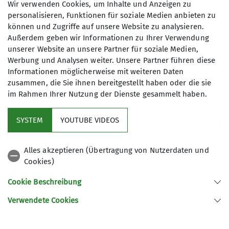
Wir verwenden Cookies, um Inhalte und Anzeigen zu
meine Einwilligung jederzeit wiederrufen
personalisieren, Funktionen für soziale Medien anbieten zu
kann. *
können und Zugriffe auf unsere Website zu analysieren.
Außerdem geben wir Informationen zu Ihrer Verwendung
unserer Website an unsere Partner für soziale Medien,
Mit (*) markierte Felder
Werbung und Analysen weiter. Unsere Partner führen diese
Absenden
sind Pflichtfelder
Informationen möglicherweise mit weiteren Daten
zusammen, die Sie ihnen bereitgestellt haben oder die sie
im Rahmen Ihrer Nutzung der Dienste gesammelt haben.
Kletterzentrum
SYSTEM
YOUTUBE VIDEOS
Sektion
Alles akzeptieren (Übertragung von Nutzerdaten und
Cookies)
Gruppen
Cookie Beschreibung
Verwendete Cookies
Sektion Offenburg des Deutschen Alpenvereins e.V.
Rammersweierstraße 9