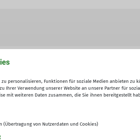
ies
zu personalisieren, Funktionen für soziale Medien anbieten zu k
hme der Datenschutzerklärung *
zu Ihrer Verwendung unserer Website an unsere Partner für sozi
se mit weiteren Daten zusammen, die Sie ihnen bereitgestellt ha
en, dass meine in das Kontaktformular eingegebenen 
t und genutzt werden. Mir ist bekannt, dass ich meine
en (Übertragung von Nutzerdaten und Cookies)
g