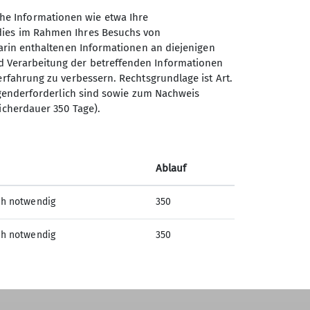
Absenden
he Informationen wie etwa Ihre
 dies im Rahmen Ihres Besuchs von
darin enthaltenen Informationen an diejenigen
d Verarbeitung der betreffenden Informationen
erfahrung zu verbessern. Rechtsgrundlage ist Art.
Sektion Offenburg des
ingenderforderlich sind sowie zum Nachweis
Deutschen Alpenvereins e.V.
icherdauer 350 Tage).
Rammersweierstraße 9
77654 Offenburg
Telefon +497819709190
Ablauf
ch notwendig
350
Kontakt
ch notwendig
350