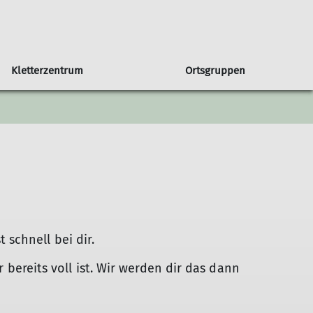
Kletterzentrum
Ortsgruppen
in unserer Sektion
Orstgruppe Bühl
Seniorengruppe
Klettern & Bouldern mit Kids
Programmheft
Sportgruppe
Newsletter
 DAV
Programm Bühl
Jugendprogramm
schnell bei dir.
r bereits voll ist. Wir werden dir das dann