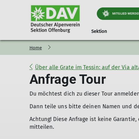
MITGLIED WERDE
Sektion
Home
Jugend
Geschäftsstelle
Preise und Infos
Kursübersicht
Kinder- und Jugendt
Ortsgruppe Nordra
Mitglied werd
Öff
Jugendprogramm
Materialverleih
Hinweise
Trainingsgruppen DAV Of
Wichtiges & Aktuelles
Mitgliedsbeiträge
Über alle Grate im Tessin: auf der Via 
Wer ist die JDAV
Kindergeburtstag
Theoriekurse
Stützpunkt Süd-West
Programm
Alpiner Sicherhe
Anfrage Tour
Praxiskurse
Portrait
Gepäckversicher
Kletter und Boulderkurse
Tourenberichte
Du möchtest dich zu dieser Tour anmelde
Dann teile uns bitte deinen Namen und de
Achtung! Diese Anfrage ist keine Garantie, 
mitteilen.