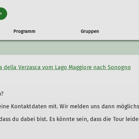
N
Programm
Gruppen
raining
ch
en
nungszeiten und Anfahrt
Familiengruppe
Tourenübersicht
Hütten
Routenbau
Klettertreffs
Ehrenamt 
fenburg
Hinweise
Sandkästle
Ehrenamt im
alta della Verzasca vom Lago Maggiore nach Sonogno
itsservice ASS
Ski
Rämsenberg
ung auf Hütten
Schneeschuh und Langlauf
Hochtouren
n?
Klettern
Klettersteige
ine Kontaktdaten mit. Wir melden uns dann möglichst 
Wanderung alpin
Wanderungen Mittelgebirge
dass du dabei bist. Es könnte sein, dass die Tour leide
Mountainbike | Gravel | Radsport