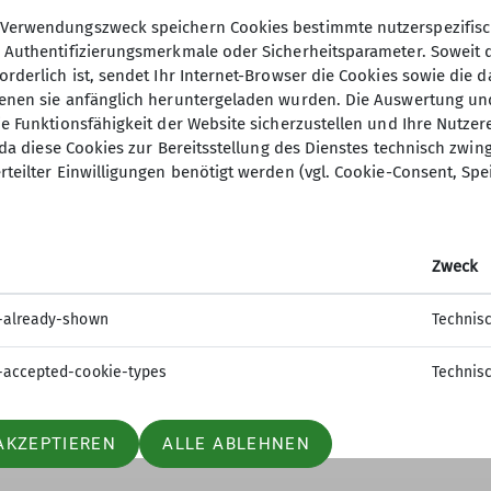
Verwendungszweck speichern Cookies bestimmte nutzerspezifisc
, Authentifizierungsmerkmale oder Sicherheitsparameter. Soweit
orderlich ist, sendet Ihr Internet-Browser die Cookies sowie die 
denen sie anfänglich heruntergeladen wurden. Die Auswertung un
ie Funktionsfähigkeit der Website sicherzustellen und Ihre Nutzer
O, da diese Cookies zur Bereitsstellung des Dienstes technisch zw
ion
Gruppen
rteilter Einwilligungen benötigt werden (vgl. Cookie-Consent, Spe
 werden
Jugend
sstelle
Kinder- und Jugendtraining
Zweck
t
Familiengruppe
tle
Ortsgruppe Nordrach
-already-shown
Technis
Seniorengruppe
Sportgruppe
-accepted-cookie-types
Technis
AKZEPTIEREN
ALLE ABLEHNEN