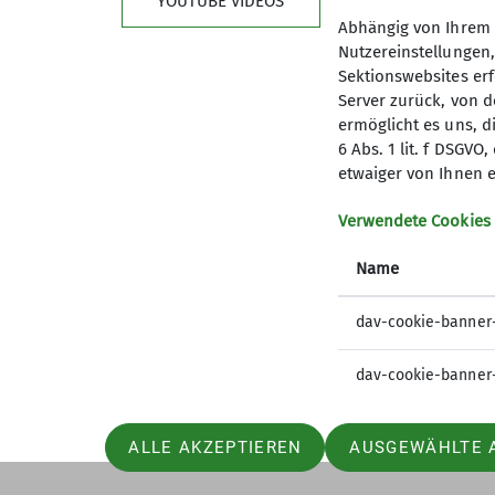
YOUTUBE VIDEOS
Abhängig von Ihrem 
Nutzereinstellungen
Sektionswebsites erf
Server zurück, von 
ermöglicht es uns, d
6 Abs. 1 lit. f DSGV
Kletterzentrum
Sekt
etwaiger von Ihnen e
Preise und Infos
Mitglied
Verwendete Cookies
Öffnungszeiten und Anfahrt
Geschäft
Name
Ehrenam
Sandkäs
dav-cookie-banner
dav-cookie-banner
ALLE AKZEPTIEREN
AUSGEWÄHLTE 