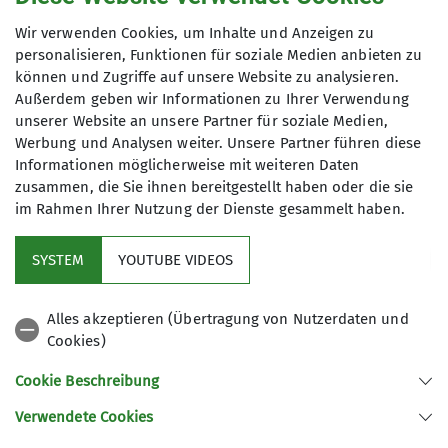
genutzt werden. Mir ist bekannt, dass ich
Wir verwenden Cookies, um Inhalte und Anzeigen zu
meine Einwilligung jederzeit wiederrufen
personalisieren, Funktionen für soziale Medien anbieten zu
kann. *
können und Zugriffe auf unsere Website zu analysieren.
Außerdem geben wir Informationen zu Ihrer Verwendung
unserer Website an unsere Partner für soziale Medien,
Mit (*) markierte Felder
Werbung und Analysen weiter. Unsere Partner führen diese
Absenden
sind Pflichtfelder
Informationen möglicherweise mit weiteren Daten
zusammen, die Sie ihnen bereitgestellt haben oder die sie
im Rahmen Ihrer Nutzung der Dienste gesammelt haben.
Kletterzentrum
SYSTEM
YOUTUBE VIDEOS
Sektion
Alles akzeptieren (Übertragung von Nutzerdaten und
Cookies)
Gruppen
Cookie Beschreibung
Verwendete Cookies
Sektion Offenburg des Deutschen Alpenvereins e.V.