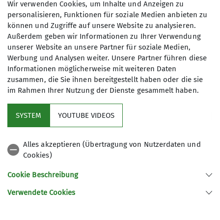
Wir verwenden Cookies, um Inhalte und Anzeigen zu
meine Einwilligung jederzeit wiederrufen
personalisieren, Funktionen für soziale Medien anbieten zu
kann. *
können und Zugriffe auf unsere Website zu analysieren.
Außerdem geben wir Informationen zu Ihrer Verwendung
unserer Website an unsere Partner für soziale Medien,
Mit (*) markierte Felder
Werbung und Analysen weiter. Unsere Partner führen diese
Absenden
sind Pflichtfelder
Informationen möglicherweise mit weiteren Daten
zusammen, die Sie ihnen bereitgestellt haben oder die sie
im Rahmen Ihrer Nutzung der Dienste gesammelt haben.
Kletterzentrum
SYSTEM
YOUTUBE VIDEOS
Sektion
Alles akzeptieren (Übertragung von Nutzerdaten und
Cookies)
Gruppen
Cookie Beschreibung
Verwendete Cookies
Sektion Offenburg des Deutschen Alpenvereins e.V.
Rammersweierstraße 9