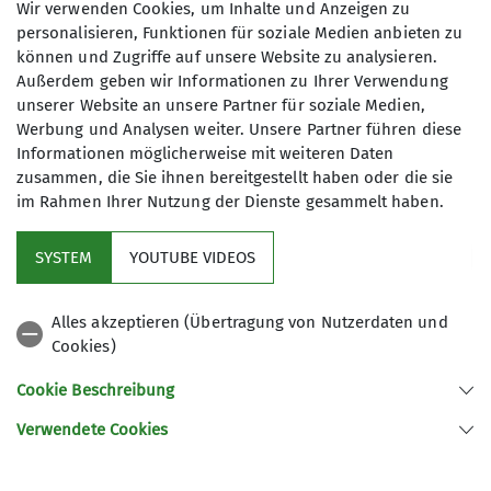
Wir verwenden Cookies, um Inhalte und Anzeigen zu
meine Einwilligung jederzeit wiederrufen
personalisieren, Funktionen für soziale Medien anbieten zu
kann. *
können und Zugriffe auf unsere Website zu analysieren.
Außerdem geben wir Informationen zu Ihrer Verwendung
unserer Website an unsere Partner für soziale Medien,
Mit (*) markierte Felder
Werbung und Analysen weiter. Unsere Partner führen diese
Absenden
sind Pflichtfelder
Informationen möglicherweise mit weiteren Daten
zusammen, die Sie ihnen bereitgestellt haben oder die sie
im Rahmen Ihrer Nutzung der Dienste gesammelt haben.
Kletterzentrum
SYSTEM
YOUTUBE VIDEOS
Sektion
Alles akzeptieren (Übertragung von Nutzerdaten und
Cookies)
Gruppen
Cookie Beschreibung
Verwendete Cookies
Sektion Offenburg des Deutschen Alpenvereins e.V.
Rammersweierstraße 9