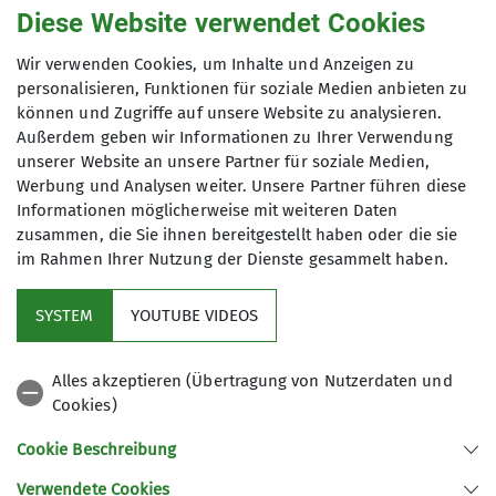
Diese Website verwendet Cookies
der Kontaktaufnahme verarbeitet und
genutzt werden. Mir ist bekannt, dass ich
Wir verwenden Cookies, um Inhalte und Anzeigen zu
meine Einwilligung jederzeit wiederrufen
personalisieren, Funktionen für soziale Medien anbieten zu
kann. *
können und Zugriffe auf unsere Website zu analysieren.
Außerdem geben wir Informationen zu Ihrer Verwendung
unserer Website an unsere Partner für soziale Medien,
Mit (*) markierte Felder
Werbung und Analysen weiter. Unsere Partner führen diese
Absenden
sind Pflichtfelder
Informationen möglicherweise mit weiteren Daten
zusammen, die Sie ihnen bereitgestellt haben oder die sie
im Rahmen Ihrer Nutzung der Dienste gesammelt haben.
Kletterzentrum
SYSTEM
YOUTUBE VIDEOS
Sektion
Alles akzeptieren (Übertragung von Nutzerdaten und
Cookies)
Gruppen
Cookie Beschreibung
Verwendete Cookies