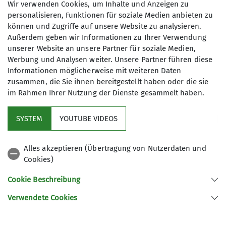
Wir verwenden Cookies, um Inhalte und Anzeigen zu
meine Einwilligung jederzeit wiederrufen
personalisieren, Funktionen für soziale Medien anbieten zu
kann. *
können und Zugriffe auf unsere Website zu analysieren.
Außerdem geben wir Informationen zu Ihrer Verwendung
unserer Website an unsere Partner für soziale Medien,
Mit (*) markierte Felder
Werbung und Analysen weiter. Unsere Partner führen diese
Absenden
sind Pflichtfelder
Informationen möglicherweise mit weiteren Daten
zusammen, die Sie ihnen bereitgestellt haben oder die sie
im Rahmen Ihrer Nutzung der Dienste gesammelt haben.
Kletterzentrum
SYSTEM
YOUTUBE VIDEOS
Sektion
Alles akzeptieren (Übertragung von Nutzerdaten und
Cookies)
Gruppen
Cookie Beschreibung
Verwendete Cookies
Sektion Offenburg des Deutschen Alpenvereins e.V.
Rammersweierstraße 9