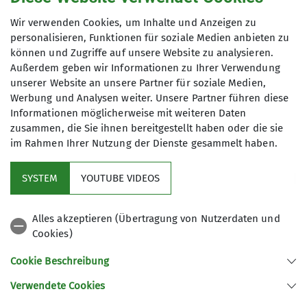
genutzt werden. Mir ist bekannt, dass ich
Wir verwenden Cookies, um Inhalte und Anzeigen zu
meine Einwilligung jederzeit wiederrufen
personalisieren, Funktionen für soziale Medien anbieten zu
kann. *
können und Zugriffe auf unsere Website zu analysieren.
Außerdem geben wir Informationen zu Ihrer Verwendung
unserer Website an unsere Partner für soziale Medien,
Mit (*) markierte Felder
Werbung und Analysen weiter. Unsere Partner führen diese
Absenden
sind Pflichtfelder
Informationen möglicherweise mit weiteren Daten
zusammen, die Sie ihnen bereitgestellt haben oder die sie
im Rahmen Ihrer Nutzung der Dienste gesammelt haben.
Kletterzentrum
SYSTEM
YOUTUBE VIDEOS
Sektion
Alles akzeptieren (Übertragung von Nutzerdaten und
Cookies)
Gruppen
Cookie Beschreibung
Verwendete Cookies
Sektion Offenburg des Deutschen Alpenvereins e.V.