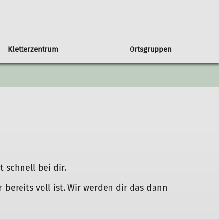
Kletterzentrum
Ortsgruppen
in unserer Sektion
Orstgruppe Bühl
Seniorengruppe
Klettern & Bouldern mit Kids
Programmheft
Sportgruppe
Newsletter
 DAV
Programm Bühl
Jugendprogramm
schnell bei dir.
r bereits voll ist. Wir werden dir das dann