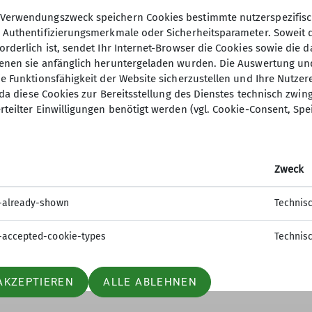
Verwendungszweck speichern Cookies bestimmte nutzerspezifisc
, Authentifizierungsmerkmale oder Sicherheitsparameter. Soweit
orderlich ist, sendet Ihr Internet-Browser die Cookies sowie die 
denen sie anfänglich heruntergeladen wurden. Die Auswertung un
ie Funktionsfähigkeit der Website sicherzustellen und Ihre Nutzer
O, da diese Cookies zur Bereitsstellung des Dienstes technisch zw
ion
Gruppen
rteilter Einwilligungen benötigt werden (vgl. Cookie-Consent, Spe
 werden
Jugend
sstelle
Kinder- und Jugendtraining
Zweck
t
Familiengruppe
tle
Ortsgruppe Nordrach
-already-shown
Technis
Seniorengruppe
Sportgruppe
-accepted-cookie-types
Technis
AKZEPTIEREN
ALLE ABLEHNEN