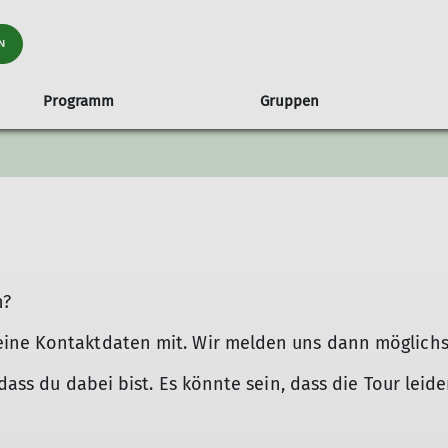
N
Programm
Gruppen
raining
ch
en
nungszeiten und Anfahrt
Familiengruppe
Tourenübersicht
Hütten
Routenbau
Klettertreffs
Ehrenamt 
fenburg
Hinweise
Sandkästle
Ehrenamt im
itsservice ASS
Ski
Rämsenberg
ung auf Hütten
Schneeschuh und Langlauf
Hochtouren
n?
Klettern
Klettersteige
ine Kontaktdaten mit. Wir melden uns dann möglichst 
Wanderung alpin
Wanderungen Mittelgebirge
dass du dabei bist. Es könnte sein, dass die Tour leide
Mountainbike | Gravel | Radsport