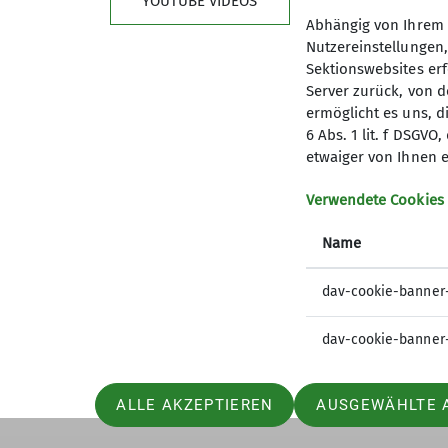
YOUTUBE VIDEOS
Abhängig von Ihrem 
Nutzereinstellungen
Sektionswebsites erf
Server zurück, von 
ermöglicht es uns, d
6 Abs. 1 lit. f DSGV
Kletterzentrum
Sekt
etwaiger von Ihnen e
Preise und Infos
Mitglied
Verwendete Cookies
Öffnungszeiten und Anfahrt
Geschäft
Name
Ehrenam
Sandkäs
dav-cookie-banner
dav-cookie-banner
ALLE AKZEPTIEREN
AUSGEWÄHLTE 