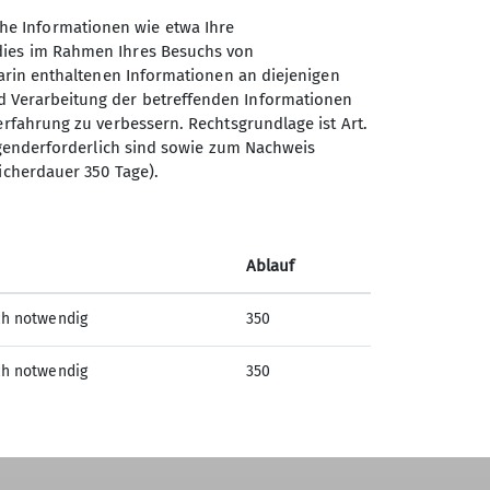
Absenden
he Informationen wie etwa Ihre
 dies im Rahmen Ihres Besuchs von
darin enthaltenen Informationen an diejenigen
d Verarbeitung der betreffenden Informationen
erfahrung zu verbessern. Rechtsgrundlage ist Art.
Sektion Offenburg des
ingenderforderlich sind sowie zum Nachweis
Deutschen Alpenvereins e.V.
icherdauer 350 Tage).
Rammersweierstraße 9
77654 Offenburg
Telefon +497819709190
Ablauf
ch notwendig
350
Kontakt
ch notwendig
350