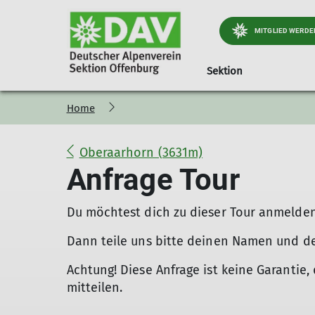
MITGLIED WERDE
Sektion
Home
Jugend
Geschäftsstelle
Preise und Infos
Kursübersicht
Kinder- und Jugendt
Ortsgruppe Nordra
Mitglied werd
Öff
Jugendprogramm
Materialverleih
Hinweise
Trainingsgruppen DAV Of
Wichtiges & Aktuelles
Mitgliedsbeiträge
Oberaarhorn (3631m)
Wer ist die JDAV
Kindergeburtstag
Theoriekurse
Stützpunkt Süd-West
Programm
Alpiner Sicherhe
Anfrage Tour
Praxiskurse
Portrait
Gepäckversicher
Kletter und Boulderkurse
Tourenberichte
Du möchtest dich zu dieser Tour anmelde
Dann teile uns bitte deinen Namen und de
Achtung! Diese Anfrage ist keine Garantie, 
mitteilen.