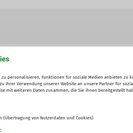
ies
zu personalisieren, Funktionen für soziale Medien anbieten zu k
hme der Datenschutzerklärung *
zu Ihrer Verwendung unserer Website an unsere Partner für sozi
se mit weiteren Daten zusammen, die Sie ihnen bereitgestellt ha
en, dass meine in das Kontaktformular eingegebenen 
t und genutzt werden. Mir ist bekannt, dass ich meine
en (Übertragung von Nutzerdaten und Cookies)
g