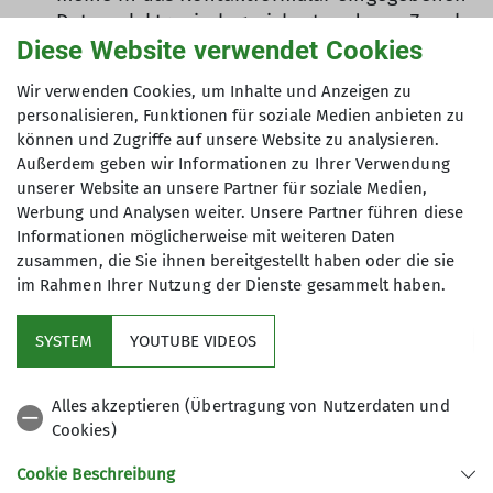
Daten elektronisch gesichert und zum Zweck
Diese Website verwendet Cookies
der Kontaktaufnahme verarbeitet und
genutzt werden. Mir ist bekannt, dass ich
Wir verwenden Cookies, um Inhalte und Anzeigen zu
meine Einwilligung jederzeit wiederrufen
personalisieren, Funktionen für soziale Medien anbieten zu
kann. *
können und Zugriffe auf unsere Website zu analysieren.
Außerdem geben wir Informationen zu Ihrer Verwendung
unserer Website an unsere Partner für soziale Medien,
Mit (*) markierte Felder
Werbung und Analysen weiter. Unsere Partner führen diese
Absenden
sind Pflichtfelder
Informationen möglicherweise mit weiteren Daten
zusammen, die Sie ihnen bereitgestellt haben oder die sie
im Rahmen Ihrer Nutzung der Dienste gesammelt haben.
Kletterzentrum
SYSTEM
YOUTUBE VIDEOS
Sektion
Alles akzeptieren (Übertragung von Nutzerdaten und
Cookies)
Gruppen
Cookie Beschreibung