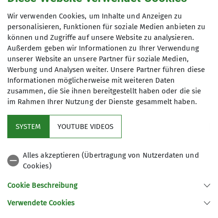
genutzt werden. Mir ist bekannt, dass ich
Wir verwenden Cookies, um Inhalte und Anzeigen zu
meine Einwilligung jederzeit wiederrufen
personalisieren, Funktionen für soziale Medien anbieten zu
kann. *
können und Zugriffe auf unsere Website zu analysieren.
Außerdem geben wir Informationen zu Ihrer Verwendung
unserer Website an unsere Partner für soziale Medien,
Mit (*) markierte Felder
Werbung und Analysen weiter. Unsere Partner führen diese
Absenden
sind Pflichtfelder
Informationen möglicherweise mit weiteren Daten
zusammen, die Sie ihnen bereitgestellt haben oder die sie
im Rahmen Ihrer Nutzung der Dienste gesammelt haben.
Kletterzentrum
SYSTEM
YOUTUBE VIDEOS
Sektion
Alles akzeptieren (Übertragung von Nutzerdaten und
Cookies)
Gruppen
Cookie Beschreibung
Verwendete Cookies
Sektion Offenburg des Deutschen Alpenvereins e.V.