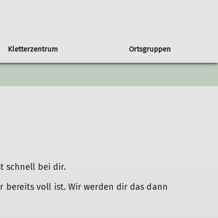
Kletterzentrum
Ortsgruppen
in unserer Sektion
Orstgruppe Bühl
Seniorengruppe
Klettern & Bouldern mit Kids
Programmheft
Sportgruppe
Newsletter
 DAV
Programm Bühl
Jugendprogramm
schnell bei dir.
r bereits voll ist. Wir werden dir das dann