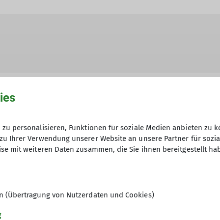
ies
zu personalisieren, Funktionen für soziale Medien anbieten zu k
hme der Datenschutzerklärung *
zu Ihrer Verwendung unserer Website an unsere Partner für sozi
se mit weiteren Daten zusammen, die Sie ihnen bereitgestellt ha
en, dass meine in das Kontaktformular eingegebenen 
t und genutzt werden. Mir ist bekannt, dass ich meine
en (Übertragung von Nutzerdaten und Cookies)
g