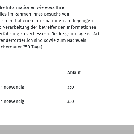
Absenden
he Informationen wie etwa Ihre
 dies im Rahmen Ihres Besuchs von
darin enthaltenen Informationen an diejenigen
d Verarbeitung der betreffenden Informationen
erfahrung zu verbessern. Rechtsgrundlage ist Art.
Sektion Offenburg des
ingenderforderlich sind sowie zum Nachweis
Deutschen Alpenvereins e.V.
icherdauer 350 Tage).
Rammersweierstraße 9
77654 Offenburg
Telefon +497819709190
Ablauf
ch notwendig
350
Kontakt
ch notwendig
350