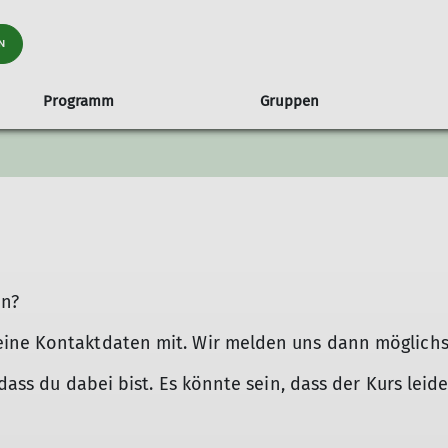
N
Programm
Gruppen
raining
ch
en
nungszeiten und Anfahrt
Familiengruppe
Tourenübersicht
Hütten
Routenbau
Klettertreffs
Ehrenamt 
fenburg
Hinweise
Sandkästle
Ehrenamt im
itsservice ASS
Ski
Rämsenberg
ung auf Hütten
Schneeschuh und Langlauf
Hochtouren
en?
Klettern
Klettersteige
ine Kontaktdaten mit. Wir melden uns dann möglichst 
Wanderung alpin
Wanderungen Mittelgebirge
dass du dabei bist. Es könnte sein, dass der Kurs leide
Mountainbike | Gravel | Radsport