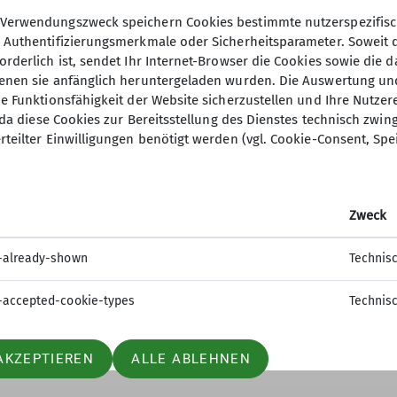
Verwendungszweck speichern Cookies bestimmte nutzerspezifisc
, Authentifizierungsmerkmale oder Sicherheitsparameter. Soweit
orderlich ist, sendet Ihr Internet-Browser die Cookies sowie die 
denen sie anfänglich heruntergeladen wurden. Die Auswertung un
ie Funktionsfähigkeit der Website sicherzustellen und Ihre Nutzer
O, da diese Cookies zur Bereitsstellung des Dienstes technisch zw
ion
Gruppen
rteilter Einwilligungen benötigt werden (vgl. Cookie-Consent, Spe
 werden
Jugend
sstelle
Kinder- und Jugendtraining
Zweck
t
Familiengruppe
tle
Ortsgruppe Nordrach
-already-shown
Technis
Seniorengruppe
Sportgruppe
-accepted-cookie-types
Technis
AKZEPTIEREN
ALLE ABLEHNEN