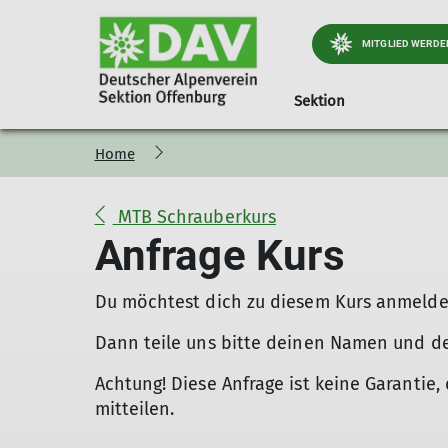
MITGLIED WERDE
Sektion
Home
Jugend
Geschäftsstelle
Preise und Infos
Kursübersicht
Kinder- und Jugendt
Ortsgruppe Nordra
Mitglied werd
Öff
Jugendprogramm
Materialverleih
Hinweise
Trainingsgruppen DAV Of
Wichtiges & Aktuelles
Mitgliedsbeiträge
MTB Schrauberkurs
Wer ist die JDAV
Kindergeburtstag
Theoriekurse
Stützpunkt Süd-West
Programm
Alpiner Sicherhe
Anfrage Kurs
Praxiskurse
Portrait
Gepäckversicher
Kletter und Boulderkurse
Tourenberichte
Du möchtest dich zu diesem Kurs anmeld
Dann teile uns bitte deinen Namen und de
Achtung! Diese Anfrage ist keine Garantie, 
mitteilen.