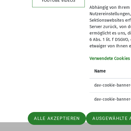
YOUTUBE VIDEOS
Abhängig von Ihrem 
Nutzereinstellungen
Sektionswebsites erf
Server zurück, von 
ermöglicht es uns, d
6 Abs. 1 lit. f DSGV
Kletterzentrum
Sekt
etwaiger von Ihnen e
Preise und Infos
Mitglied
Verwendete Cookies
Öffnungszeiten und Anfahrt
Geschäft
Name
Ehrenam
Sandkäs
dav-cookie-banner
dav-cookie-banner
ALLE AKZEPTIEREN
AUSGEWÄHLTE 