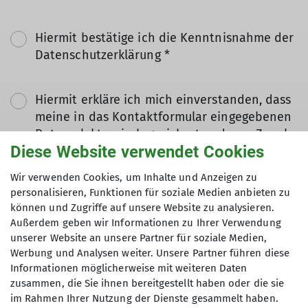
Hiermit bestätige ich die Kenntnisnahme der
Datenschutzerklärung *
Hiermit erkläre ich mich einverstanden, dass
meine in das Kontaktformular eingegebenen
Daten elektronisch gesichert und zum Zweck
Diese Website verwendet Cookies
der Kontaktaufnahme verarbeitet und
genutzt werden. Mir ist bekannt, dass ich
Wir verwenden Cookies, um Inhalte und Anzeigen zu
meine Einwilligung jederzeit wiederrufen
personalisieren, Funktionen für soziale Medien anbieten zu
kann. *
können und Zugriffe auf unsere Website zu analysieren.
Außerdem geben wir Informationen zu Ihrer Verwendung
unserer Website an unsere Partner für soziale Medien,
Mit (*) markierte Felder
Werbung und Analysen weiter. Unsere Partner führen diese
Absenden
sind Pflichtfelder
Informationen möglicherweise mit weiteren Daten
zusammen, die Sie ihnen bereitgestellt haben oder die sie
im Rahmen Ihrer Nutzung der Dienste gesammelt haben.