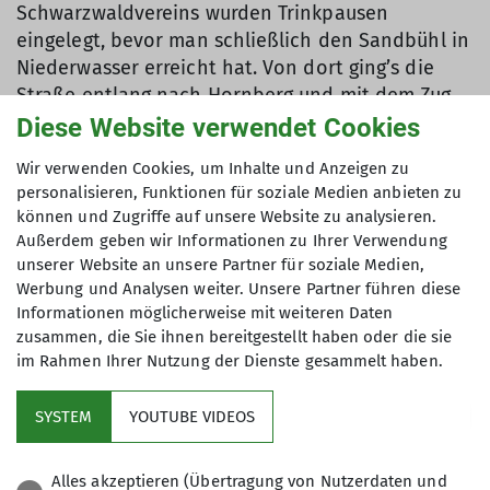
Schwarzwaldvereins wurden Trinkpausen
eingelegt, bevor man schließlich den Sandbühl in
Niederwasser erreicht hat. Von dort ging’s die
Straße entlang nach Hornberg und mit dem Zug
zurück nach Biberach. Bei der wohlverdienten
Diese Website verwendet Cookies
Einkehr im Gasthaus Linde in Biberach dankten
Wir verwenden Cookies, um Inhalte und Anzeigen zu
die Teilnehmer Luitgard Bieser für die
personalisieren, Funktionen für soziale Medien anbieten zu
Organisation und Durchführung der Wanderung.
können und Zugriffe auf unsere Website zu analysieren.
Danach machten sich alle glücklich und zufrieden
Außerdem geben wir Informationen zu Ihrer Verwendung
auf den Heimweg.
unserer Website an unsere Partner für soziale Medien,
Werbung und Analysen weiter. Unsere Partner führen diese
Informationen möglicherweise mit weiteren Daten
zusammen, die Sie ihnen bereitgestellt haben oder die sie
im Rahmen Ihrer Nutzung der Dienste gesammelt haben.
Kletterzentrum
SYSTEM
YOUTUBE VIDEOS
Sektion
Alles akzeptieren (Übertragung von Nutzerdaten und